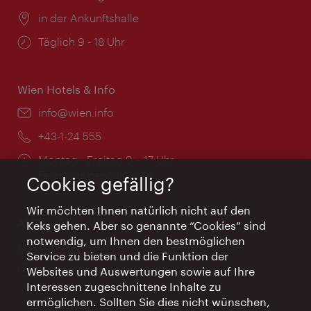
Ort:
in der Ankunftshalle
Öffnungszeiten:
Täglich 9 - 18 Uhr
Wien Hotels & Info
Email:
info@wien.info
Telefon:
+43-1-24 555
Öffnungszeiten:
Montag - Freitag 9 – 17 Uhr
Feiertags geschlossen
Cookies gefällig?
Wir möchten Ihnen natürlich nicht auf den
AI Concierge Wien
Keks gehen. Aber so genannte “Cookies” sind
notwendig, um Ihnen den bestmöglichen
Ort:
concierge.wien.info
Service zu bieten und die Funktion der
Öffnungszeiten:
Informationen rund um die Uhr
Websites und Auswertungen sowie auf Ihre
Interessen zugeschnittene Inhalte zu
ermöglichen. Sollten Sie dies nicht wünschen,