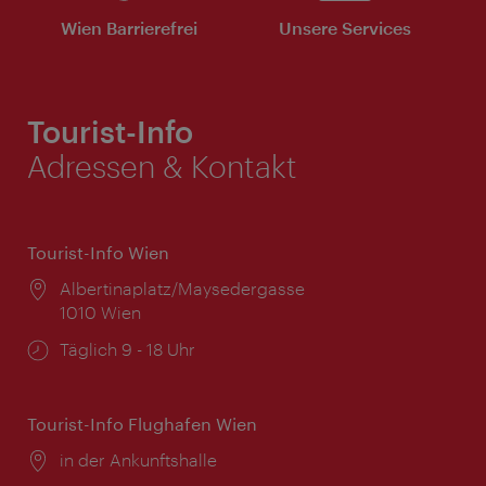
Wien Barrierefrei
Unsere Services
Tourist-Info
Adressen & Kontakt
Tourist-Info Wien
Ort:
Albertinaplatz/Maysedergasse
1010 Wien
Öffnungszeiten:
Täglich 9 - 18 Uhr
Tourist-Info Flughafen Wien
Ort:
in der Ankunftshalle