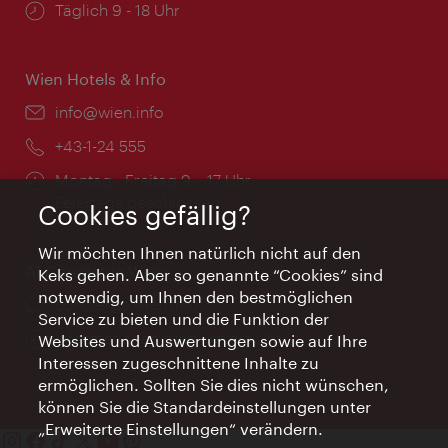
Öffnungszeiten:
Täglich 9 - 18 Uhr
Wien Hotels & Info
Email:
info@wien.info
Telefon:
+43-1-24 555
Öffnungszeiten:
Montag - Freitag 9 – 17 Uhr
Feiertags geschlossen
Cookies gefällig?
Wir möchten Ihnen natürlich nicht auf den
AI Concierge Wien
Keks gehen. Aber so genannte “Cookies” sind
notwendig, um Ihnen den bestmöglichen
Ort:
concierge.wien.info
Service zu bieten und die Funktion der
Öffnungszeiten:
Informationen rund um die Uhr
Websites und Auswertungen sowie auf Ihre
Interessen zugeschnittene Inhalte zu
ermöglichen. Sollten Sie dies nicht wünschen,
können Sie die Standardeinstellungen unter
„Erweiterte Einstellungen“ verändern.