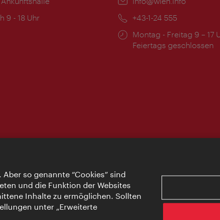
 Ankunftshalle
Email:
info@wien.info
ngszeiten:
h 9 - 18 Uhr
Telefon:
+43-1-24 555
Öffnungszeiten:
Montag - Freitag 9 – 17 
Feiertags geschlossen
. Aber so genannte “Cookies” sind
eten und die Funktion der Websites
ttene Inhalte zu ermöglichen. Sollten
ellungen unter „Erweiterte