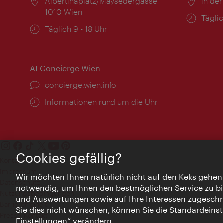
Ort:
Albertinaplatz/Maysedergasse
Ort:
in der
1010 Wien
Öffnu
Täglic
Öffnungszeiten:
Täglich 9 - 18 Uhr
AI Concierge Wien
Ort:
concierge.wien.info
Öffnungszeiten:
Informationen rund um die Uhr
Cookies gefällig?
Kontakt
Impressum
Wir möchten Ihnen natürlich nicht auf den Keks gehen
Datenschutz
notwendig, um Ihnen den bestmöglichen Service zu bi
Nutzungsbedingungen
und Auswertungen sowie auf Ihre Interessen zugeschni
Barrierefreiheit
Sie dies nicht wünschen, können Sie die Standardeinst
Presse-Kontakt
Einstellungen“ verändern.