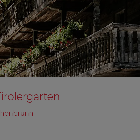
irolergarten
Schönbrunn