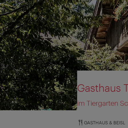
Gasthaus T
im Tiergarten 
GASTHAUS & BEISL