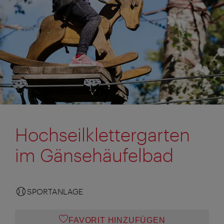
Hochseilklettergarten
im Gänsehäufelbad
SPORTANLAGE
FAVORIT HINZUFÜGEN