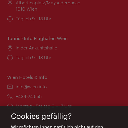
Ort:
Albertinaplatz/Maysedergasse
1010 Wien
Öffnungszeiten:
Täglich 9 - 18 Uhr
Tourist-Info Flughafen Wien
Ort:
in der Ankunftshalle
Öffnungszeiten:
Täglich 9 - 18 Uhr
Wien Hotels & Info
Email:
info@wien.info
Telefon:
+43-1-24 555
Öffnungszeiten:
Montag - Freitag 9 – 17 Uhr
Feiertags geschlossen
Cookies gefällig?
Wir möchten Ihnen natürlich nicht auf den