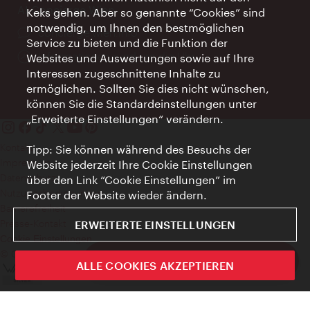
AI Concierge Wien
Keks gehen. Aber so genannte “Cookies” sind
notwendig, um Ihnen den bestmöglichen
Ort:
concierge.wien.info
Service zu bieten und die Funktion der
Öffnungszeiten:
Informationen rund um die Uhr
Websites und Auswertungen sowie auf Ihre
Interessen zugeschnittene Inhalte zu
ermöglichen. Sollten Sie dies nicht wünschen,
können Sie die Standardeinstellungen unter
„Erweiterte Einstellungen“ verändern.
Kontakt
Tipp: Sie können während des Besuchs der
Impressum
Website jederzeit Ihre Cookie Einstellungen
Datenschutz
über den Link “Cookie Einstellungen” im
Nutzungsbedingungen
Footer der Website wieder ändern.
Barrierefreiheit
Presse-Kontakt
ERWEITERTE EINSTELLUNGEN
Cookie Einstellungen
© Copyright WienTourismus
ivie - Die offizielle City Guide App
ALLE COOKIES AKZEPTIEREN
Schlie