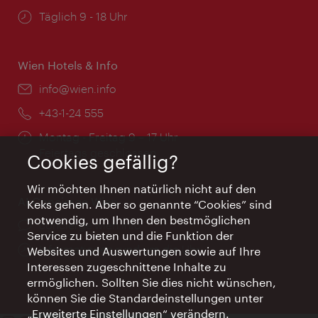
Öffnungszeiten:
Täglich 9 - 18 Uhr
Wien Hotels & Info
Email:
info@wien.info
Telefon:
+43-1-24 555
Öffnungszeiten:
Montag - Freitag 9 – 17 Uhr
Feiertags geschlossen
Cookies gefällig?
Wir möchten Ihnen natürlich nicht auf den
AI Concierge Wien
Keks gehen. Aber so genannte “Cookies” sind
notwendig, um Ihnen den bestmöglichen
Ort:
concierge.wien.info
Service zu bieten und die Funktion der
Öffnungszeiten:
Informationen rund um die Uhr
Websites und Auswertungen sowie auf Ihre
Interessen zugeschnittene Inhalte zu
ermöglichen. Sollten Sie dies nicht wünschen,
können Sie die Standardeinstellungen unter
„Erweiterte Einstellungen“ verändern.