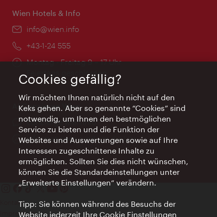
Wien Hotels & Info
Email:
info@wien.info
Telefon:
+43-1-24 555
Öffnungszeiten:
Montag - Freitag 9 – 17 Uhr
Feiertags geschlossen
Cookies gefällig?
Wir möchten Ihnen natürlich nicht auf den
AI Concierge Wien
Keks gehen. Aber so genannte “Cookies” sind
notwendig, um Ihnen den bestmöglichen
Ort:
concierge.wien.info
Service zu bieten und die Funktion der
Öffnungszeiten:
Informationen rund um die Uhr
Websites und Auswertungen sowie auf Ihre
Interessen zugeschnittene Inhalte zu
ermöglichen. Sollten Sie dies nicht wünschen,
können Sie die Standardeinstellungen unter
„Erweiterte Einstellungen“ verändern.
Kontakt
Tipp: Sie können während des Besuchs der
Impressum
Website jederzeit Ihre Cookie Einstellungen