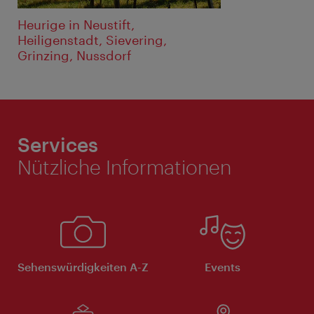
Heurige in Neustift,
Heiligenstadt, Sievering,
Grinzing, Nussdorf
Services
Nützliche Informationen
Sehenswürdigkeiten A-Z
Events