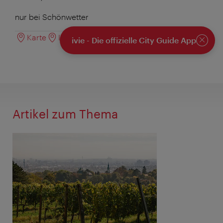
nur bei Schönwetter
Karte
Interessantes in der Umgebung
ivie - Die offizielle City Guide App
Schlie
Artikel zum Thema