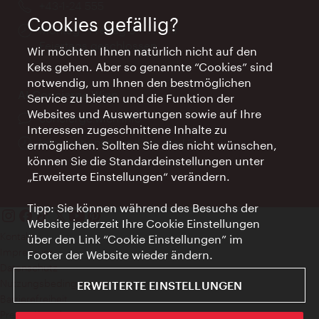
Telefon:
+43-1-24 555
Cookies gefällig?
Öffnungszeiten:
Montag - Freitag 9 – 17 Uhr
Feiertags geschlossen
Wir möchten Ihnen natürlich nicht auf den
Keks gehen. Aber so genannte “Cookies” sind
notwendig, um Ihnen den bestmöglichen
AI Concierge Wien
Service zu bieten und die Funktion der
Websites und Auswertungen sowie auf Ihre
Ort:
concierge.wien.info
Interessen zugeschnittene Inhalte zu
Öffnungszeiten:
Informationen rund um die Uhr
ermöglichen. Sollten Sie dies nicht wünschen,
können Sie die Standardeinstellungen unter
„Erweiterte Einstellungen“ verändern.
Tipp: Sie können während des Besuchs der
Website jederzeit Ihre Cookie Einstellungen
Kontakt
über den Link “Cookie Einstellungen” im
Impressum
Footer der Website wieder ändern.
Datenschutz
Nutzungsbedingungen
ERWEITERTE EINSTELLUNGEN
Barrierefreiheit
Presse-Kontakt