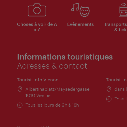
Choses à voir de A
Évènements
Transports
à Z
& tick
Informations touristiques
Adresses & contact
Tourist-Info Vienne
Tourist-I
Lieu:
Albertinaplatz/Maysedergasse
Lieu:
dans l
1010 Vienne
Horai
Tous l
Horaires
Tous les jours de 9h à 18h
d'ouve
d'ouverture: