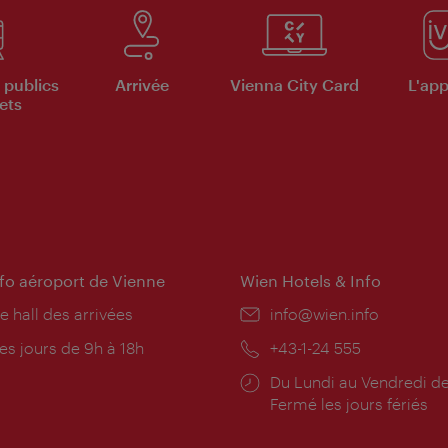
 publics
Arrivée
Vienna City Card
L'appl
ets
nfo aéroport de Vienne
Wien Hotels & Info
e hall des arrivées
E-
info@wien.info
mail:
res
es jours de 9h à 18h
Téléphone:
+43-1-24 555
rture:
Horaires
Du Lundi au Vendredi de
d'ouverture:
Fermé les jours fériés