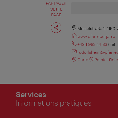
PARTAGER
CETTE
PAGE
Partager
cette
Meiselstraße 1, 1150
page
www.pfarreburjan.at
+43 1 982 14 33
(Tel)
rudolfsheim@pfarreb
Carte
Points d'int
Services
Informations pratiques