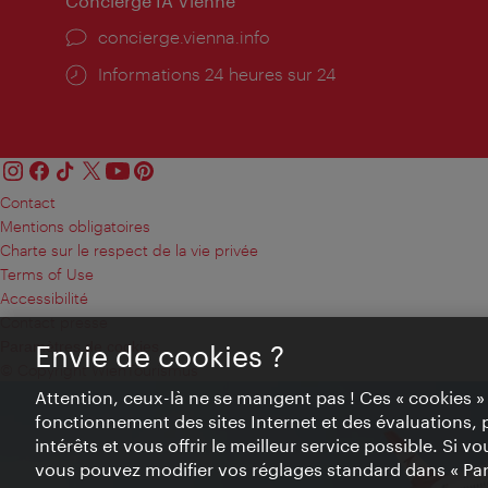
Concierge IA Vienne
Ort:
concierge.vienna.info
Öffnungszeiten:
Informations 24 heures sur 24
Contact
Mentions obligatoires
Charte sur le respect de la vie privée
Terms of Use
Accessibilité
Contact presse
Paramètres de cookies
Envie de cookies ?
© Copyright WienTourismus
Attention, ceux-là ne se mangent pas ! Ces « cookies 
fonctionnement des sites Internet et des évaluations, 
intérêts et vous offrir le meilleur service possible. Si 
vous pouvez modifier vos réglages standard dans « Pa