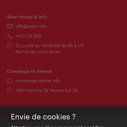
Wien Hotels & Info
E-
info@wien.info
mail:
Téléphone:
+43-1-24 555
Horaires
Du Lundi au Vendredi de 9h à 17h
d'ouverture:
Fermé les jours fériés
Concierge IA Vienne
Ort:
concierge.vienna.info
Öffnungszeiten:
Informations 24 heures sur 24
Envie de cookies ?