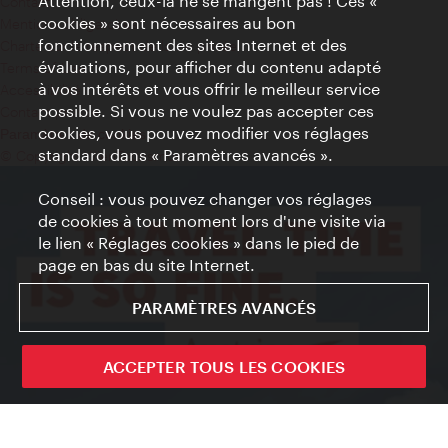
Attention, ceux-là ne se mangent pas ! Ces «
Contact
cookies » sont nécessaires au bon
Mentions obligatoires
fonctionnement des sites Internet et des
Charte sur le respect de la vie privée
évaluations, pour afficher du contenu adapté
Terms of Use
à vos intérêts et vous offrir le meilleur service
Accessibilité
possible. Si vous ne voulez pas accepter ces
Contact presse
cookies, vous pouvez modifier vos réglages
Paramètres de cookies
standard dans « Paramètres avancés ».
© Copyright WienTourismus
Conseil : vous pouvez changer vos réglages
de cookies à tout moment lors d'une visite via
le lien « Réglages cookies » dans le pied de
page en bas du site Internet.
PARAMÈTRES AVANCÉS
ACCEPTER TOUS LES COOKIES