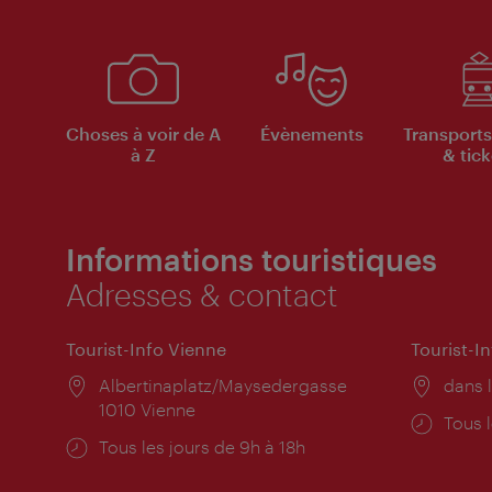
Choses à voir de A
Évènements
Transports
à Z
& tick
Informations touristiques
Adresses & contact
Tourist-Info Vienne
Tourist-I
Lieu:
Albertinaplatz/Maysedergasse
Lieu:
dans l
1010 Vienne
Horai
Tous l
Horaires
Tous les jours de 9h à 18h
d'ouve
d'ouverture: