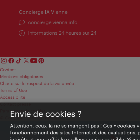
Concierge IA Vienne
Ort:
concierge.vienna.info
Öffnungszeiten:
Informations 24 heures sur 24
Contact
Mentions obligatoires
Charte sur le respect de la vie privée
Terms of Use
Accessibilité
Contact presse
Paramètres de cookies
Envie de cookies ?
© Copyright WienTourismus
Attention, ceux-là ne se mangent pas ! Ces « cookies 
fonctionnement des sites Internet et des évaluations, 
intérêts et vous offrir le meilleur service possible. Si 