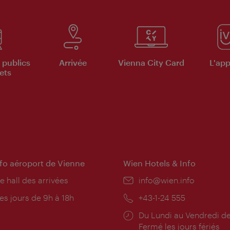
 publics
Arrivée
Vienna City Card
L'appl
ets
nfo aéroport de Vienne
Wien Hotels & Info
e hall des arrivées
E-
info@wien.info
mail:
res
es jours de 9h à 18h
Téléphone:
+43-1-24 555
rture:
Horaires
Du Lundi au Vendredi de
d'ouverture:
Fermé les jours fériés