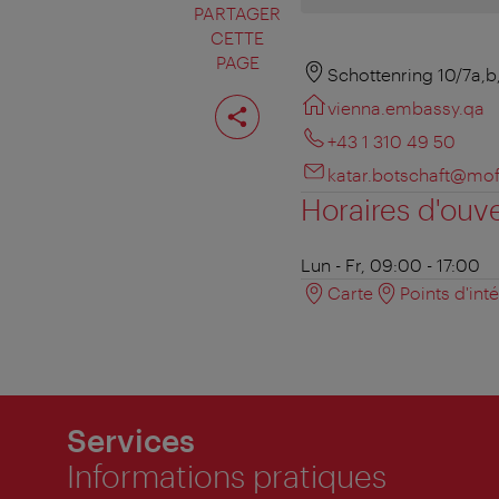
PARTAGER
CETTE
PAGE
Schottenring 10/7a,b
Partager
vienna.embassy.qa
cette
page
+43 1 310 49 50
katar.botschaft@mof
Horaires d'ouv
Lun - Fr, 09:00 - 17:00
Carte
Points d'int
Services
Informations pratiques