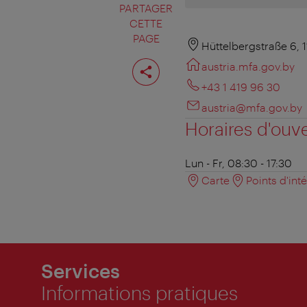
PARTAGER
CETTE
PAGE
Hüttelbergstraße 6, 
Partager
austria.mfa.gov.by
cette
page
+43 1 419 96 30
austria@mfa.gov.by
Horaires d'ouv
Lun - Fr, 08:30 - 17:30
Carte
Points d'int
Services
Informations pratiques