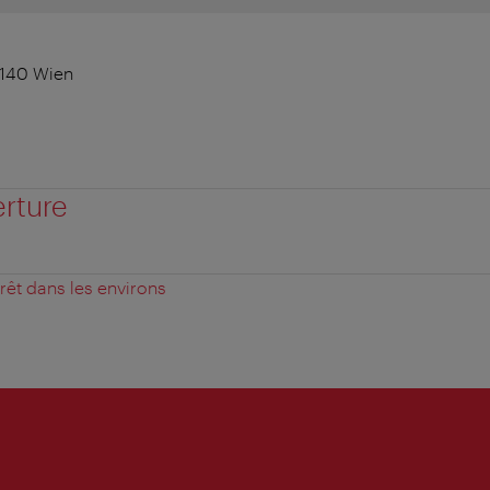
1140 Wien
erture
érêt dans les environs