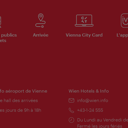
 publics
Arrivée
Vienna City Card
L'appl
ets
nfo aéroport de Vienne
Wien Hotels & Info
e hall des arrivées
E-
info@wien.info
mail:
res
es jours de 9h à 18h
Téléphone:
+43-1-24 555
rture:
Horaires
Du Lundi au Vendredi de
d'ouverture:
Fermé les jours fériés