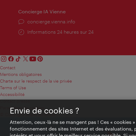
Concierge IA Vienne
Ort:
concierge.vienna.info
Öffnungszeiten:
Informations 24 heures sur 24
Contact
Mentions obligatoires
Charte sur le respect de la vie privée
Terms of Use
Accessibilité
Contact presse
Paramètres de cookies
Envie de cookies ?
© Copyright WienTourismus
Attention, ceux-là ne se mangent pas ! Ces « cookies 
fonctionnement des sites Internet et des évaluations, 
intérêts et vous offrir le meilleur service possible. Si 