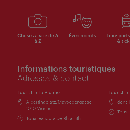
Choses à voir de A
Évènements
Transports
à Z
& tick
Informations touristiques
Adresses & contact
Tourist-Info Vienne
Tourist-I
Lieu:
Albertinaplatz/Maysedergasse
Lieu:
dans l
1010 Vienne
Horai
Tous l
Horaires
Tous les jours de 9h à 18h
d'ouve
d'ouverture: