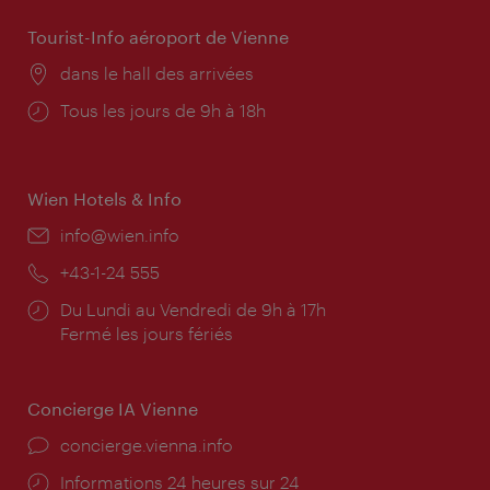
Tourist-Info aéroport de Vienne
Lieu:
dans le hall des arrivées
Horaires
Tous les jours de 9h à 18h
d'ouverture:
Wien Hotels & Info
E-
info@wien.info
mail:
Téléphone:
+43-1-24 555
Horaires
Du Lundi au Vendredi de 9h à 17h
d'ouverture:
Fermé les jours fériés
Concierge IA Vienne
Ort:
concierge.vienna.info
Öffnungszeiten:
Informations 24 heures sur 24