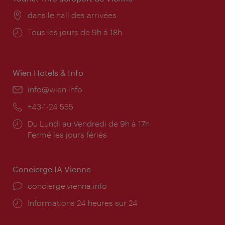
Lieu:
dans le hall des arrivées
Horaires
Tous les jours de 9h à 18h
d'ouverture:
Wien Hotels & Info
E-
info@wien.info
mail:
Téléphone:
+43-1-24 555
Horaires
Du Lundi au Vendredi de 9h à 17h
d'ouverture:
Fermé les jours fériés
Concierge IA Vienne
Ort:
concierge.vienna.info
Öffnungszeiten:
Informations 24 heures sur 24