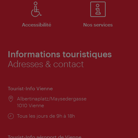
Accessibilité
Nos services
Informations touristiques
Adresses & contact
Tourist-Info Vienne
Lieu:
Albertinaplatz/Maysedergasse
1010 Vienne
Horaires
Tous les jours de 9h à 18h
d'ouverture:
Tourist-Info aéroport de Vienne