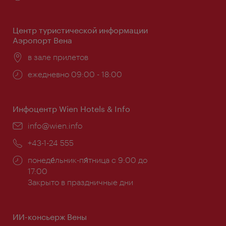
работы:
Центр туристической информации
Аэропорт Вена
Расположение:
в зале прилетов
Часы
ежедневно 09:00 - 18:00
работы:
Инфоцентр Wien Hotels & Info
Эл.
info@wien.info
почта:
Телефон:
+43-1-24 555
Часы
понеде́льник-пя́тница с 9:00 до
работы:
17:00
Закрыто в праздничные дни
ИИ-консьерж Вены