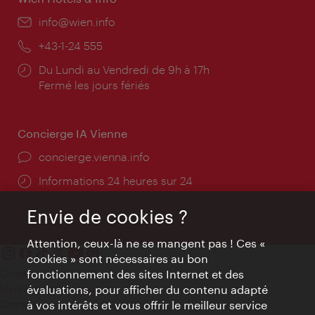
E-
info@wien.info
mail:
Téléphone:
+43-1-24 555
Horaires
Du Lundi au Vendredi de 9h à 17h
d'ouverture:
Fermé les jours fériés
Concierge IA Vienne
Ort:
concierge.vienna.info
Öffnungszeiten:
Informations 24 heures sur 24
Envie de cookies ?
Attention, ceux-là ne se mangent pas ! Ces «
cookies » sont nécessaires au bon
fonctionnement des sites Internet et des
Contact
évaluations, pour afficher du contenu adapté
Mentions obligatoires
à vos intérêts et vous offrir le meilleur service
Charte sur le respect de la vie privée