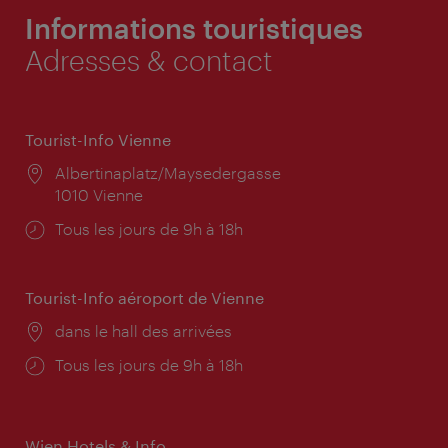
Informations touristiques
Adresses & contact
Tourist-Info Vienne
Lieu:
Albertinaplatz/Maysedergasse
1010 Vienne
Horaires
Tous les jours de 9h à 18h
d'ouverture:
Tourist-Info aéroport de Vienne
Lieu:
dans le hall des arrivées
Horaires
Tous les jours de 9h à 18h
d'ouverture:
Wien Hotels & Info