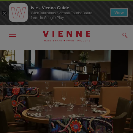
ivie - Vienna Guide
View
WienTourismus / Vienna Tourist Board
free - In Google Play
Afficher
Rech
/
masquer
la
Navigation
Contenu
navigation