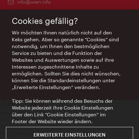
Email:
info@wien.info
Telefon:
+43-1-24 555
Cookies gefällig?
Öffnungszeiten:
Montag - Freitag 9 – 17 Uhr
Feiertags geschlossen
Wir möchten Ihnen natürlich nicht auf den
Keks gehen. Aber so genannte “Cookies” sind
notwendig, um Ihnen den bestmöglichen
AI Concierge Wien
Service zu bieten und die Funktion der
Websites und Auswertungen sowie auf Ihre
Ort:
concierge.wien.info
Interessen zugeschnittene Inhalte zu
Öffnungszeiten:
Informationen rund um die Uhr
ermöglichen. Sollten Sie dies nicht wünschen,
können Sie die Standardeinstellungen unter
„Erweiterte Einstellungen“ verändern.
Tipp: Sie können während des Besuchs der
Website jederzeit Ihre Cookie Einstellungen
Kontakt
über den Link “Cookie Einstellungen” im
Impressum
Footer der Website wieder ändern.
Datenschutz
Nutzungsbedingungen
ERWEITERTE EINSTELLUNGEN