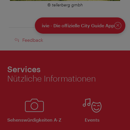
© tellerberg gmbh
ivie - Die offizielle City Guide App
Schlie
Feedback
Feedback
Services
Nützliche Informationen
Sehenswürdigkeiten A-Z
Events