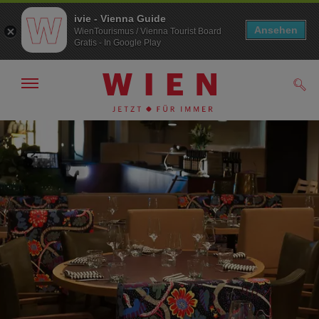
ivie - Vienna Guide
Ansehen
WienTourismus / Vienna Tourist Board
Gratis - In Google Play
Navigation
Such
anzeigen/
ausblenden
Zur
Zum
Navigation
Inhalt