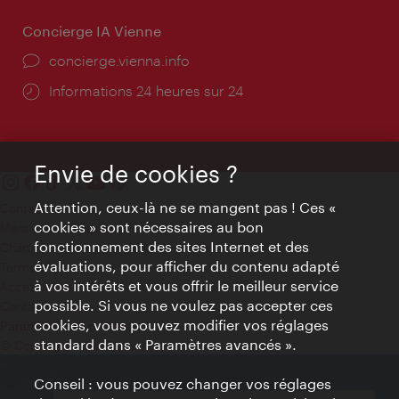
Concierge IA Vienne
Ort:
concierge.vienna.info
Öffnungszeiten:
Informations 24 heures sur 24
Envie de cookies ?
Attention, ceux-là ne se mangent pas ! Ces «
Contact
cookies » sont nécessaires au bon
Mentions obligatoires
fonctionnement des sites Internet et des
Charte sur le respect de la vie privée
évaluations, pour afficher du contenu adapté
Terms of Use
à vos intérêts et vous offrir le meilleur service
Accessibilité
possible. Si vous ne voulez pas accepter ces
Contact presse
cookies, vous pouvez modifier vos réglages
Paramètres de cookies
standard dans « Paramètres avancés ».
© Copyright WienTourismus
Conseil : vous pouvez changer vos réglages