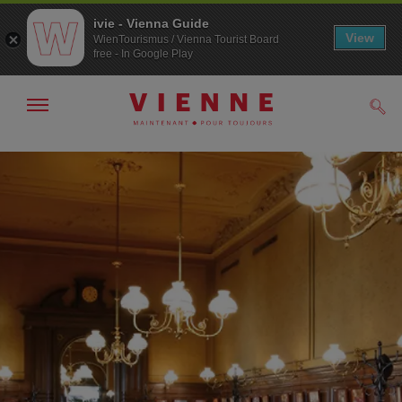
ivie - Vienna Guide
View
WienTourismus / Vienna Tourist Board
free - In Google Play
Afficher
Rech
/
masquer
la
Navigation
Contenu
navigation