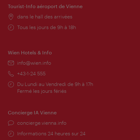
Tourist-Info aéroport de Vienne
Lieu:
dans le hall des arrivées
Horaires
Tous les jours de 9h à 18h
d'ouverture:
Wien Hotels & Info
E-
info@wien.info
mail:
Téléphone:
+43-1-24 555
Horaires
Du Lundi au Vendredi de 9h à 17h
d'ouverture:
Fermé les jours fériés
Concierge IA Vienne
Ort:
concierge.vienna.info
Öffnungszeiten:
Informations 24 heures sur 24