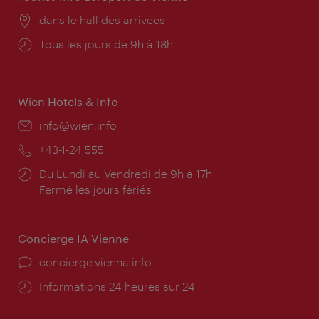
Lieu:
dans le hall des arrivées
Horaires
Tous les jours de 9h à 18h
d'ouverture:
Wien Hotels & Info
E-
info@wien.info
mail:
Téléphone:
+43-1-24 555
Horaires
Du Lundi au Vendredi de 9h à 17h
d'ouverture:
Fermé les jours fériés
Concierge IA Vienne
Ort:
concierge.vienna.info
Öffnungszeiten:
Informations 24 heures sur 24