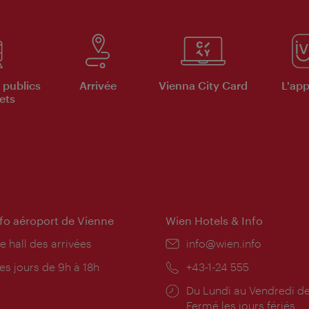
 publics
Arrivée
Vienna City Card
L'appl
ets
nfo aéroport de Vienne
Wien Hotels & Info
e hall des arrivées
E-
info@wien.info
mail:
res
es jours de 9h à 18h
Téléphone:
+43-1-24 555
rture:
Horaires
Du Lundi au Vendredi de
d'ouverture:
Fermé les jours fériés