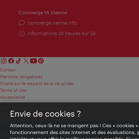
Concierge IA Vienne
Ort:
concierge.vienna.info
Öffnungszeiten:
Informations 24 heures sur 24
Contact
Mentions obligatoires
Charte sur le respect de la vie privée
Terms of Use
Accessibilité
Contact presse
Paramètres de cookies
Envie de cookies ?
© Copyright WienTourismus
Attention, ceux-là ne se mangent pas ! Ces « cookies 
fonctionnement des sites Internet et des évaluations, 
intérêts et vous offrir le meilleur service possible. Si 