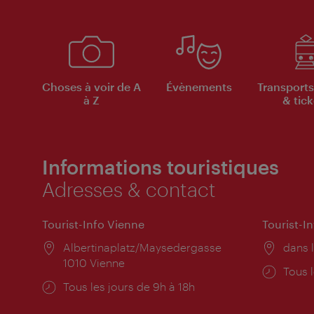
Choses à voir de A
Évènements
Transports
à Z
& tick
Informations touristiques
Adresses & contact
Tourist-Info Vienne
Tourist-I
Lieu:
Albertinaplatz/Maysedergasse
Lieu:
dans l
1010 Vienne
Horai
Tous l
Horaires
Tous les jours de 9h à 18h
d'ouve
d'ouverture: