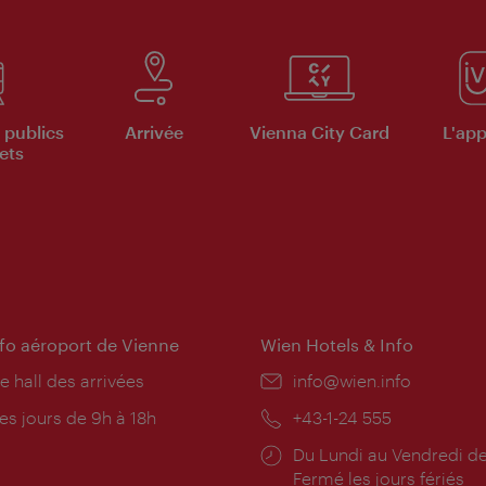
 publics
Arrivée
Vienna City Card
L'appl
ets
nfo aéroport de Vienne
Wien Hotels & Info
e hall des arrivées
E-
info@wien.info
mail:
res
es jours de 9h à 18h
Téléphone:
+43-1-24 555
rture:
Horaires
Du Lundi au Vendredi de
d'ouverture:
Fermé les jours fériés