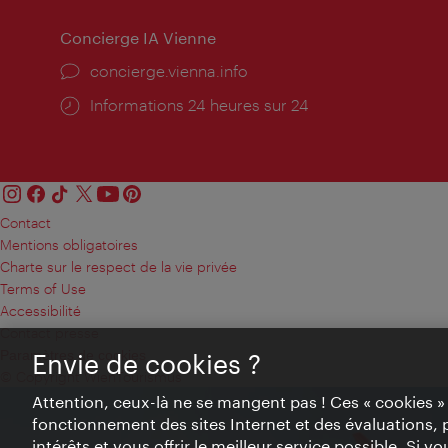
Concierge IA Vienne
Ort:
concierge.vienna.info
Öffnungszeiten:
Informations 24 heures sur 24
Contact
Mentions obligatoires
Charte sur le respect de la vie privée
Terms of Use
Accessibilité
Contact presse
Paramètres de cookies
Envie de cookies ?
© Copyright WienTourismus
Attention, ceux-là ne se mangent pas ! Ces « cookies 
fonctionnement des sites Internet et des évaluations, 
intérêts et vous offrir le meilleur service possible. Si 