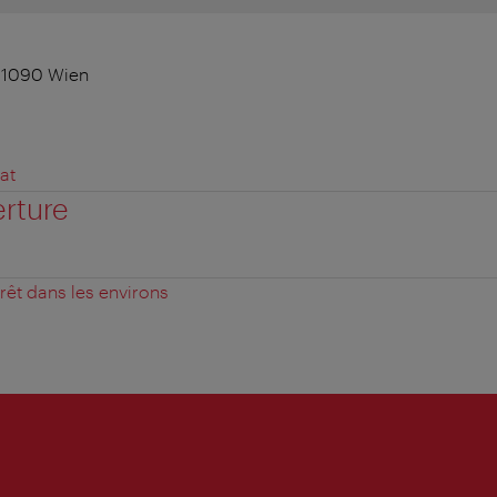
, 1090 Wien
m
at
erture
érêt dans les environs