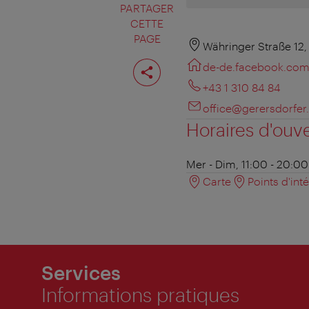
PARTAGER
CETTE
PAGE
Währinger Straße 12
Partager
de-de.facebook.co
cette
page
+43 1 310 84 84
office@gerersdorfer.
Horaires d'ouv
Mer - Dim, 11:00 - 20:00
Carte
Points d'int
Services
Informations pratiques