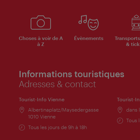
Choses à voir de A
Évènements
Transports
à Z
& tick
Informations touristiques
Adresses & contact
Tourist-Info Vienne
Tourist-I
Lieu:
Albertinaplatz/Maysedergasse
Lieu:
dans l
1010 Vienne
Horai
Tous l
Horaires
Tous les jours de 9h à 18h
d'ouve
d'ouverture: