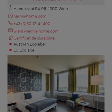
Handelskai 94-96, 1200 Wien
harrys-home.com
+43 (0)50 1214 1490
wien@harrys-home.com
Certificat de durabilité:
Austrian Ecolabel
EU Ecolabel