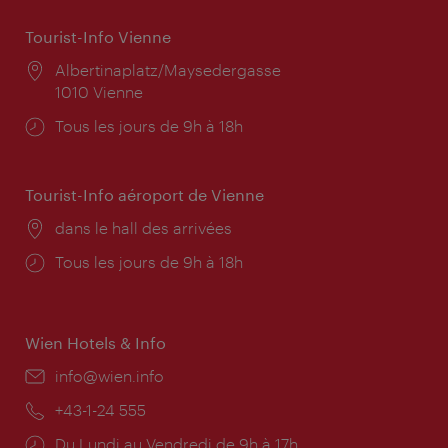
Tourist-Info Vienne
Lieu:
Albertinaplatz/Maysedergasse
1010 Vienne
Horaires
Tous les jours de 9h à 18h
d'ouverture:
Tourist-Info aéroport de Vienne
Lieu:
dans le hall des arrivées
Horaires
Tous les jours de 9h à 18h
d'ouverture:
Wien Hotels & Info
E-
info@wien.info
mail:
Téléphone:
+43-1-24 555
Horaires
Du Lundi au Vendredi de 9h à 17h