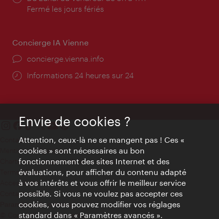
d'ouverture:
Fermé les jours fériés
Concierge IA Vienne
Ort:
concierge.vienna.info
Öffnungszeiten:
Informations 24 heures sur 24
Envie de cookies ?
Attention, ceux-là ne se mangent pas ! Ces «
Contact
cookies » sont nécessaires au bon
Mentions obligatoires
fonctionnement des sites Internet et des
Charte sur le respect de la vie privée
évaluations, pour afficher du contenu adapté
Terms of Use
à vos intérêts et vous offrir le meilleur service
Accessibilité
possible. Si vous ne voulez pas accepter ces
Contact presse
cookies, vous pouvez modifier vos réglages
Paramètres de cookies
standard dans « Paramètres avancés ».
© Copyright WienTourismus