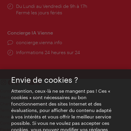
Horaires
Du Lundi au Vendredi de 9h à 17h
d'ouverture:
Fermé les jours fériés
Concierge IA Vienne
Ort:
concierge.vienna.info
Öffnungszeiten:
Informations 24 heures sur 24
Envie de cookies ?
Attention, ceux-là ne se mangent pas ! Ces «
Contact
cookies » sont nécessaires au bon
Mentions obligatoires
fonctionnement des sites Internet et des
Charte sur le respect de la vie privée
évaluations, pour afficher du contenu adapté
Terms of Use
à vos intérêts et vous offrir le meilleur service
Accessibilité
possible. Si vous ne voulez pas accepter ces
Contact presse
cookies, vous pouvez modifier vos réglages
Paramètres de cookies