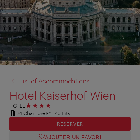
retour
List of Accommodations
à:
Hotel Kaiserhof Wien
HOTEL
4 étoiles
74 Chambre
145 Lits
RÉSERVER
AJOUTER UN FAVORI