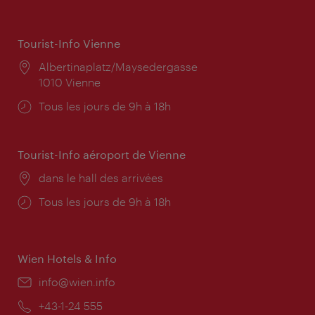
Tourist-Info Vienne
Lieu:
Albertinaplatz/Maysedergasse
1010 Vienne
Horaires
Tous les jours de 9h à 18h
d'ouverture:
Tourist-Info aéroport de Vienne
Lieu:
dans le hall des arrivées
Horaires
Tous les jours de 9h à 18h
d'ouverture:
Wien Hotels & Info
E-
info@wien.info
mail:
Téléphone:
+43-1-24 555