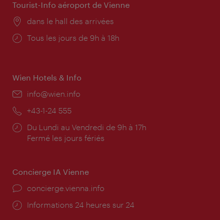
Tourist-Info aéroport de Vienne
Lieu:
dans le hall des arrivées
Horaires
Tous les jours de 9h à 18h
d'ouverture:
Wien Hotels & Info
E-
info@wien.info
mail:
Téléphone:
+43-1-24 555
Horaires
Du Lundi au Vendredi de 9h à 17h
d'ouverture:
Fermé les jours fériés
Concierge IA Vienne
Ort:
concierge.vienna.info
Öffnungszeiten:
Informations 24 heures sur 24