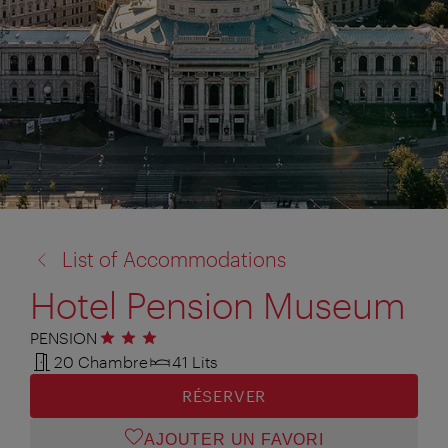
retour
List of Accommodations
à:
Hotel Pension Museum
PENSION
3 étoiles
20 Chambre
41 Lits
RÉSERVER
AJOUTER UN FAVORI