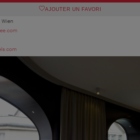
AJOUTER UN FAVORI
0 Wien
mee.com
els.com