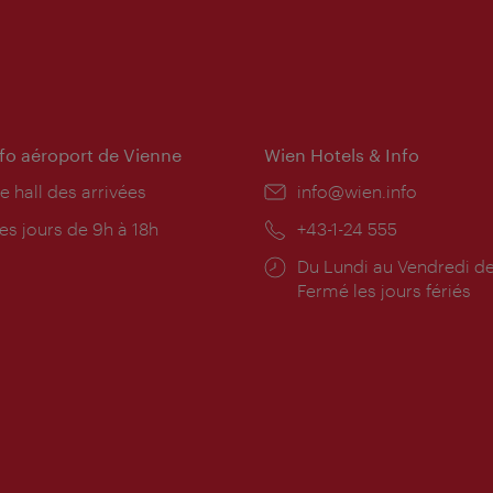
nfo aéroport de Vienne
Wien Hotels & Info
e hall des arrivées
E-
info@wien.info
mail:
res
es jours de 9h à 18h
Téléphone:
+43-1-24 555
rture:
Horaires
Du Lundi au Vendredi de
d'ouverture:
Fermé les jours fériés