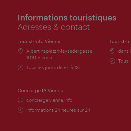
Informations touristiques
Adresses & contact
Tourist-Info Vienne
Tourist-I
Lieu:
Albertinaplatz/Maysedergasse
Lieu:
dans l
1010 Vienne
Horai
Tous l
Horaires
Tous les jours de 9h à 18h
d'ouve
d'ouverture:
Concierge IA Vienne
Ort:
concierge.vienna.info
Öffnungszeiten:
Informations 24 heures sur 24