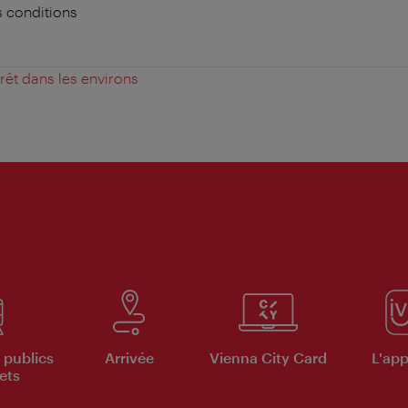
 conditions
érêt dans les environs
 publics
Arrivée
Vienna City Card
L'appl
ets