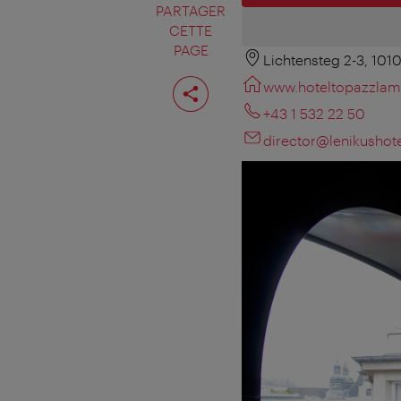
PARTAGER
CETTE
PAGE
Lichtensteg 2-3, 101
Partager
www.hoteltopazzla
cette
page
+43 1 532 22 50
director@lenikushot