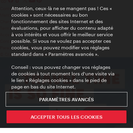
Attention, ceux-là ne se mangent pas ! Ces «
Contact
cookies » sont nécessaires au bon
Mentions obligatoires
fonctionnement des sites Internet et des
Charte sur le respect de la vie privée
évaluations, pour afficher du contenu adapté
Terms of Use
à vos intérêts et vous offrir le meilleur service
Accessibilité
possible. Si vous ne voulez pas accepter ces
Contact presse
cookies, vous pouvez modifier vos réglages
Paramètres de cookies
standard dans « Paramètres avancés ».
© Copyright WienTourismus
Conseil : vous pouvez changer vos réglages
de cookies à tout moment lors d'une visite via
le lien « Réglages cookies » dans le pied de
page en bas du site Internet.
PARAMÈTRES AVANCÉS
Sign up now
ACCEPTER TOUS LES COOKIES
Fermer