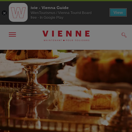
ivie - Vienna Guide
View
WienTourismus / Vienna Tourist Board
free - In Google Play
Afficher
Rech
/
masquer
la
Navigation
Contenu
navigation