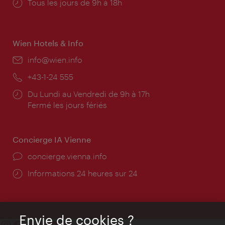
Horaires
Tous les jours de 9h à 18h
d'ouverture:
Wien Hotels & Info
E-
info@wien.info
mail:
Téléphone:
+43-1-24 555
Horaires
Du Lundi au Vendredi de 9h à 17h
d'ouverture:
Fermé les jours fériés
Concierge IA Vienne
Ort:
concierge.vienna.info
Öffnungszeiten:
Informations 24 heures sur 24
Envie de cookies ?