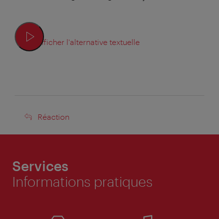
Afficher l'alternative textuelle
Réaction
Réaction
Services
Informations pratiques