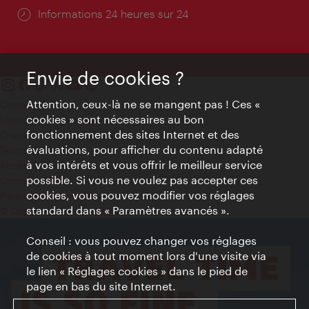
Öffnungszeiten:
Informations 24 heures sur 24
Envie de cookies ?
Attention, ceux-là ne se mangent pas ! Ces «
Contact
cookies » sont nécessaires au bon
Mentions obligatoires
fonctionnement des sites Internet et des
Charte sur le respect de la vie privée
évaluations, pour afficher du contenu adapté
Terms of Use
à vos intérêts et vous offrir le meilleur service
Accessibilité
possible. Si vous ne voulez pas accepter ces
Contact presse
cookies, vous pouvez modifier vos réglages
Paramètres de cookies
standard dans « Paramètres avancés ».
© Copyright WienTourismus
Conseil : vous pouvez changer vos réglages
de cookies à tout moment lors d'une visite via
le lien « Réglages cookies » dans le pied de
page en bas du site Internet.