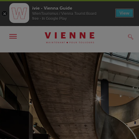
ivie - Vienna Guide
View
WienTourismus / Vienna Tourist Board
free - In Google Play
Afficher
Rech
/
masquer
la
Navigation
Contenu
navigation