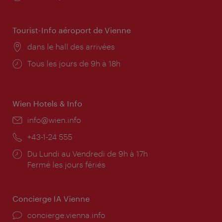
d'ouverture:
Tourist-Info aéroport de Vienne
Lieu:
dans le hall des arrivées
Horaires
Tous les jours de 9h à 18h
d'ouverture:
Wien Hotels & Info
E-
info@wien.info
mail:
Téléphone:
+43-1-24 555
Horaires
Du Lundi au Vendredi de 9h à 17h
d'ouverture:
Fermé les jours fériés
Concierge IA Vienne
Ort:
concierge.vienna.info