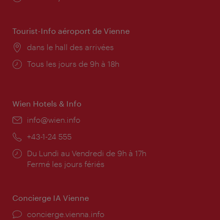
d'ouverture:
Tourist-Info aéroport de Vienne
Lieu:
dans le hall des arrivées
Horaires
Tous les jours de 9h à 18h
d'ouverture:
Wien Hotels & Info
E-
info@wien.info
mail:
Téléphone:
+43-1-24 555
Horaires
Du Lundi au Vendredi de 9h à 17h
d'ouverture:
Fermé les jours fériés
Concierge IA Vienne
Ort:
concierge.vienna.info