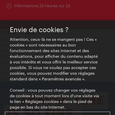
Öffnungszeiten:
Informations 24 heures sur 24
Envie de cookies ?
Attention, ceux-là ne se mangent pas ! Ces «
Contact
cookies » sont nécessaires au bon
Mentions obligatoires
fonctionnement des sites Internet et des
Charte sur le respect de la vie privée
évaluations, pour afficher du contenu adapté
Terms of Use
à vos intérêts et vous offrir le meilleur service
Accessibilité
possible. Si vous ne voulez pas accepter ces
Contact presse
cookies, vous pouvez modifier vos réglages
Paramètres de cookies
standard dans « Paramètres avancés ».
© Copyright WienTourismus
Conseil : vous pouvez changer vos réglages
de cookies à tout moment lors d'une visite via
le lien « Réglages cookies » dans le pied de
page en bas du site Internet.