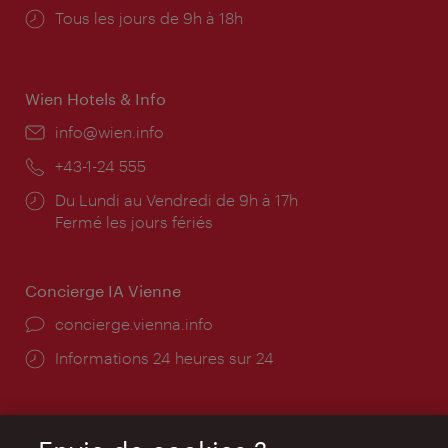
Horaires
Tous les jours de 9h à 18h
d'ouverture:
Wien Hotels & Info
E-
info@wien.info
mail:
Téléphone:
+43-1-24 555
Horaires
Du Lundi au Vendredi de 9h à 17h
d'ouverture:
Fermé les jours fériés
Concierge IA Vienne
Ort:
concierge.vienna.info
Öffnungszeiten:
Informations 24 heures sur 24