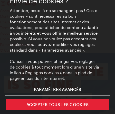
Envie de cookies ?
Attention, ceux-là ne se mangent pas ! Ces «
Contact
cookies » sont nécessaires au bon
Mentions obligatoires
fonctionnement des sites Internet et des
Charte sur le respect de la vie privée
évaluations, pour afficher du contenu adapté
Terms of Use
à vos intérêts et vous offrir le meilleur service
Accessibilité
possible. Si vous ne voulez pas accepter ces
Contact presse
cookies, vous pouvez modifier vos réglages
Paramètres de cookies
standard dans « Paramètres avancés ».
© Copyright WienTourismus
Conseil : vous pouvez changer vos réglages
de cookies à tout moment lors d'une visite via
le lien « Réglages cookies » dans le pied de
page en bas du site Internet.
PARAMÈTRES AVANCÉS
ACCEPTER TOUS LES COOKIES