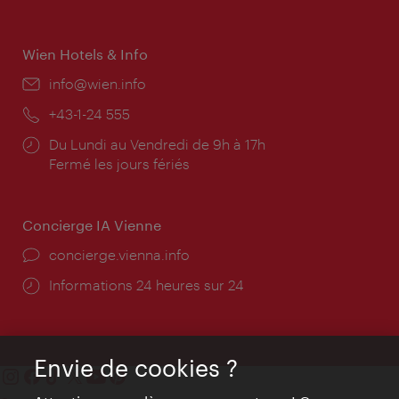
d'ouverture:
Wien Hotels & Info
E-
info@wien.info
mail:
Téléphone:
+43-1-24 555
Horaires
Du Lundi au Vendredi de 9h à 17h
d'ouverture:
Fermé les jours fériés
Concierge IA Vienne
Ort:
concierge.vienna.info
Öffnungszeiten:
Informations 24 heures sur 24
Envie de cookies ?