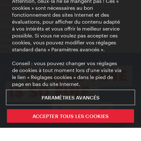
Attention, ceux-là ne se mangent pas ! Ces «
Contact
cookies » sont nécessaires au bon
Mentions obligatoires
fonctionnement des sites Internet et des
Charte sur le respect de la vie privée
évaluations, pour afficher du contenu adapté
Terms of Use
à vos intérêts et vous offrir le meilleur service
Accessibilité
possible. Si vous ne voulez pas accepter ces
Contact presse
cookies, vous pouvez modifier vos réglages
Paramètres de cookies
standard dans « Paramètres avancés ».
© Copyright WienTourismus
Conseil : vous pouvez changer vos réglages
de cookies à tout moment lors d'une visite via
le lien « Réglages cookies » dans le pied de
page en bas du site Internet.
PARAMÈTRES AVANCÉS
ACCEPTER TOUS LES COOKIES