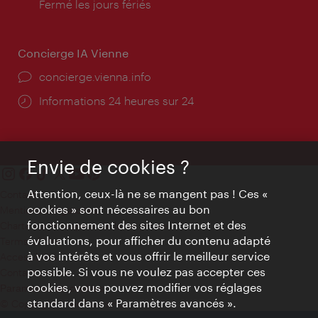
d'ouverture:
Fermé les jours fériés
Concierge IA Vienne
Ort:
concierge.vienna.info
Öffnungszeiten:
Informations 24 heures sur 24
Envie de cookies ?
Attention, ceux-là ne se mangent pas ! Ces «
Contact
cookies » sont nécessaires au bon
Mentions obligatoires
fonctionnement des sites Internet et des
Charte sur le respect de la vie privée
évaluations, pour afficher du contenu adapté
Terms of Use
à vos intérêts et vous offrir le meilleur service
Accessibilité
possible. Si vous ne voulez pas accepter ces
Contact presse
cookies, vous pouvez modifier vos réglages
Paramètres de cookies
standard dans « Paramètres avancés ».
© Copyright WienTourismus