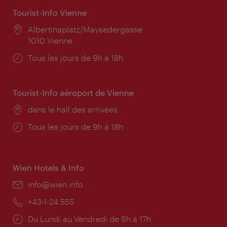
Tourist-Info Vienne
Lieu:
Albertinaplatz/Maysedergasse
1010 Vienne
Horaires
Tous les jours de 9h à 18h
d'ouverture:
Tourist-Info aéroport de Vienne
Lieu:
dans le hall des arrivées
Horaires
Tous les jours de 9h à 18h
d'ouverture:
Wien Hotels & Info
E-
info@wien.info
mail:
Téléphone:
+43-1-24 555
Horaires
Du Lundi au Vendredi de 9h à 17h