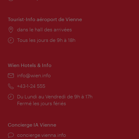
d'ouverture:
Tourist-Info aéroport de Vienne
Lieu:
dans le hall des arrivées
Horaires
Tous les jours de 9h à 18h
d'ouverture:
Wien Hotels & Info
E-
info@wien.info
mail:
Téléphone:
+43-1-24 555
Horaires
Du Lundi au Vendredi de 9h à 17h
d'ouverture:
Fermé les jours fériés
Concierge IA Vienne
Ort:
concierge.vienna.info