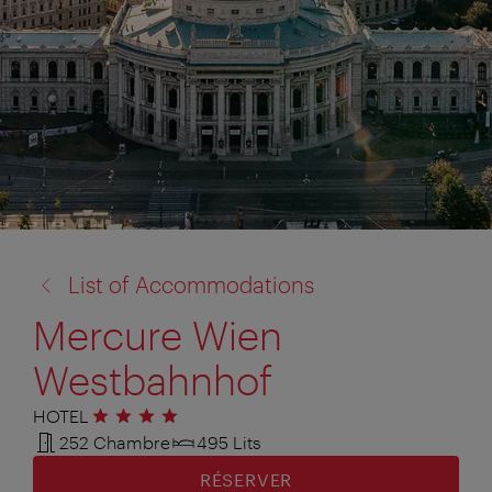
retour
List of Accommodations
à:
Mercure Wien
Westbahnhof
HOTEL
4 étoiles
252 Chambre
495 Lits
RÉSERVER