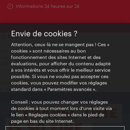
Öffnungszeiten:
Informations 24 heures sur 24
Envie de cookies ?
Attention, ceux-là ne se mangent pas ! Ces «
Contact
cookies » sont nécessaires au bon
Mentions obligatoires
fonctionnement des sites Internet et des
Charte sur le respect de la vie privée
évaluations, pour afficher du contenu adapté
Terms of Use
à vos intérêts et vous offrir le meilleur service
Accessibilité
possible. Si vous ne voulez pas accepter ces
Contact presse
cookies, vous pouvez modifier vos réglages
Paramètres de cookies
standard dans « Paramètres avancés ».
© Copyright WienTourismus
Conseil : vous pouvez changer vos réglages
de cookies à tout moment lors d'une visite via
le lien « Réglages cookies » dans le pied de
page en bas du site Internet.