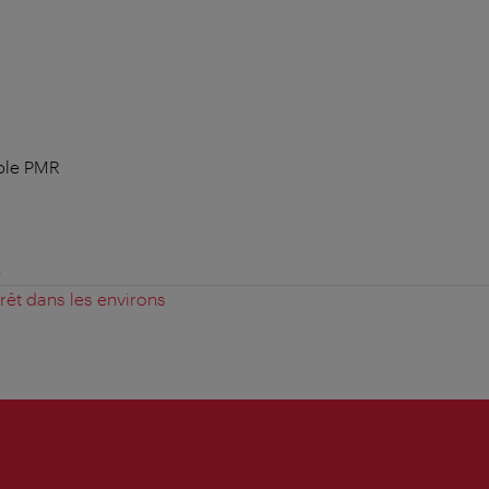
ble PMR
e
érêt dans les environs