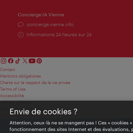
Concierge IA Vienne
Ort:
concierge.vienna.info
Öffnungszeiten:
Informations 24 heures sur 24
Contact
Mentions obligatoires
Charte sur le respect de la vie privée
Terms of Use
Accessibilité
Contact presse
Paramètres de cookies
Envie de cookies ?
© Copyright WienTourismus
Attention, ceux-là ne se mangent pas ! Ces « cookies 
fonctionnement des sites Internet et des évaluations, 