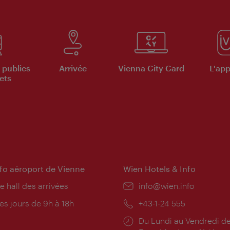
 publics
Arrivée
Vienna City Card
L'appl
ets
nfo aéroport de Vienne
Wien Hotels & Info
e hall des arrivées
E-
info@wien.info
mail:
res
es jours de 9h à 18h
Téléphone:
+43-1-24 555
rture:
Horaires
Du Lundi au Vendredi de