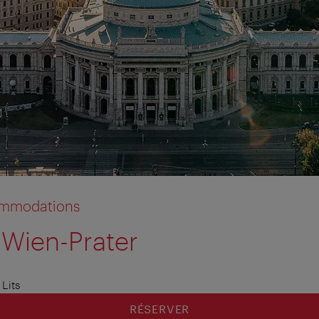
commodations
Wien-Prater
tion anzeigen
tion ausblenden
 Lits
RÉSERVER