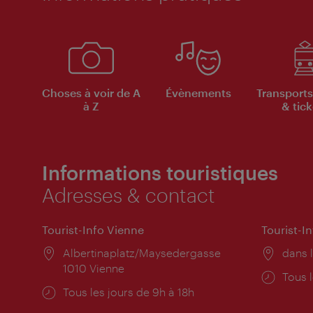
Choses à voir de A
Évènements
Transports
à Z
& tick
Informations touristiques
Adresses & contact
Tourist-Info Vienne
Tourist-I
Lieu:
Albertinaplatz/Maysedergasse
Lieu:
dans l
1010 Vienne
Horai
Tous l
Horaires
Tous les jours de 9h à 18h
d'ouve
d'ouverture: