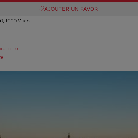
AJOUTER UN FAVORI
40, 1020 Wien
one.com
té: