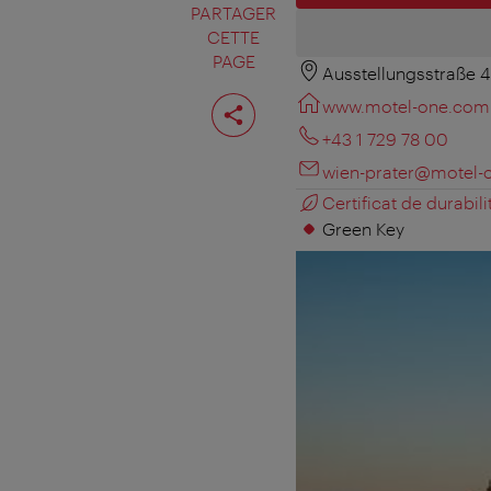
PARTAGER
CETTE
PAGE
Ausstellungsstraße 
Partager
www.motel-one.com
cette
page
+43 1 729 78 00
wien-prater@motel-
Certificat de durabili
Green Key