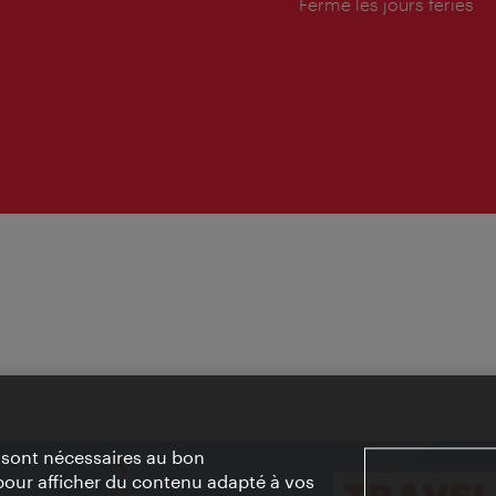
d'ouverture:
Fermé les jours fériés
» sont nécessaires au bon
pour afficher du contenu adapté à vos