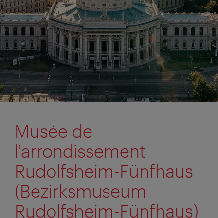
Musée de
l'arrondissement
Rudolfsheim-Fünfhaus
(Bezirksmuseum
Rudolfsheim-Fünfhaus)