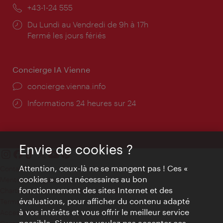
mail:
Téléphone:
+43-1-24 555
Horaires
Du Lundi au Vendredi de 9h à 17h
d'ouverture:
Fermé les jours fériés
Concierge IA Vienne
Ort:
concierge.vienna.info
Öffnungszeiten:
Informations 24 heures sur 24
Envie de cookies ?
Attention, ceux-là ne se mangent pas ! Ces «
Contact
cookies » sont nécessaires au bon
Mentions obligatoires
fonctionnement des sites Internet et des
Charte sur le respect de la vie privée
évaluations, pour afficher du contenu adapté
Terms of Use
à vos intérêts et vous offrir le meilleur service
Accessibilité
possible. Si vous ne voulez pas accepter ces