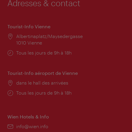
Adresses & contact
Tourist-Info Vienne
Lieu:
Albertinaplatz/Maysedergasse
1010 Vienne
Horaires
Tous les jours de 9h à 18h
d'ouverture:
Tourist-Info aéroport de Vienne
Lieu:
dans le hall des arrivées
Horaires
Tous les jours de 9h à 18h
d'ouverture:
Wien Hotels & Info
E-
info@wien.info