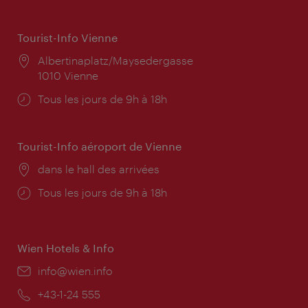
Tourist-Info Vienne
Lieu:
Albertinaplatz/Maysedergasse
1010 Vienne
Horaires
Tous les jours de 9h à 18h
d'ouverture:
Tourist-Info aéroport de Vienne
Lieu:
dans le hall des arrivées
Horaires
Tous les jours de 9h à 18h
d'ouverture:
Wien Hotels & Info
E-
info@wien.info
mail:
Téléphone:
+43-1-24 555