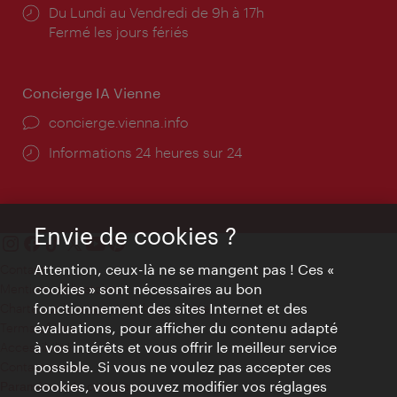
Horaires
Du Lundi au Vendredi de 9h à 17h
d'ouverture:
Fermé les jours fériés
Concierge IA Vienne
Ort:
concierge.vienna.info
Öffnungszeiten:
Informations 24 heures sur 24
Envie de cookies ?
Attention, ceux-là ne se mangent pas ! Ces «
Contact
cookies » sont nécessaires au bon
Mentions obligatoires
fonctionnement des sites Internet et des
Charte sur le respect de la vie privée
évaluations, pour afficher du contenu adapté
Terms of Use
à vos intérêts et vous offrir le meilleur service
Accessibilité
possible. Si vous ne voulez pas accepter ces
Contact presse
cookies, vous pouvez modifier vos réglages
Paramètres de cookies