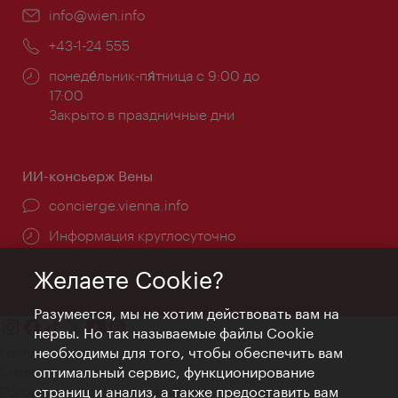
Эл.
info@wien.info
почта:
Телефон:
+43-1-24 555
Часы
понеде́льник-пя́тница с 9:00 до
работы:
17:00
Закрыто в праздничные дни
ИИ-консьерж Вены
concierge.vienna.info
Информация круглосуточно
Желаете Cookie?
Разумеется, мы не хотим действовать вам на
нервы. Но так называемые файлы Cookie
необходимы для того, чтобы обеспечить вам
Контакт
оптимальный сервис, функционирование
Credits
страниц и анализ, а также предоставить вам
Положение о конфиденциальности