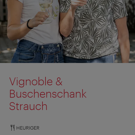
Vignoble &
Buschenschank
Strauch
HEURIGER