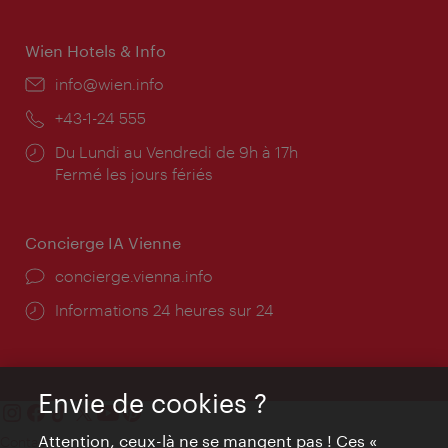
Wien Hotels & Info
E-
info@wien.info
mail:
Téléphone:
+43-1-24 555
Horaires
Du Lundi au Vendredi de 9h à 17h
d'ouverture:
Fermé les jours fériés
Concierge IA Vienne
Ort:
concierge.vienna.info
Öffnungszeiten:
Informations 24 heures sur 24
Envie de cookies ?
Attention, ceux-là ne se mangent pas ! Ces «
Contact