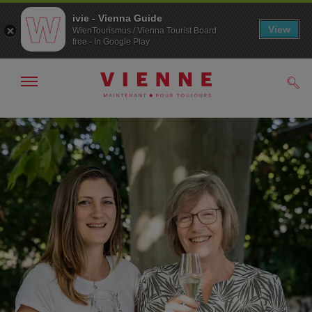
ivie - Vienna Guide
View
WienTourismus / Vienna Tourist Board
free - In Google Play
Afficher
Rech
/
masquer
la
Navigation
Contenu
navigation