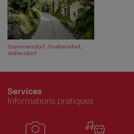
Stammersdorf, Strebersdorf,
Jedlersdorf
Services
Informations pratiques