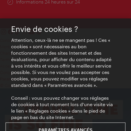
Öffnungszeiten:
Informations 24 heures sur 24
Envie de cookies ?
Attention, ceux-là ne se mangent pas ! Ces «
Contact
cookies » sont nécessaires au bon
Mentions obligatoires
fonctionnement des sites Internet et des
Charte sur le respect de la vie privée
évaluations, pour afficher du contenu adapté
Terms of Use
à vos intérêts et vous offrir le meilleur service
Accessibilité
possible. Si vous ne voulez pas accepter ces
Contact presse
cookies, vous pouvez modifier vos réglages
Paramètres de cookies
standard dans « Paramètres avancés ».
© Copyright WienTourismus
Conseil : vous pouvez changer vos réglages
de cookies à tout moment lors d'une visite via
le lien « Réglages cookies » dans le pied de
page en bas du site Internet.
PARAMÈTRES AVANCÉS