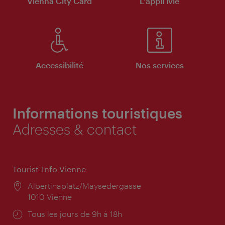
Vienna City Card
L'appli ivie
Accessibilité
Nos services
Informations touristiques
Adresses & contact
Tourist-Info Vienne
Lieu:
Albertinaplatz/Maysedergasse
1010 Vienne
Horaires
Tous les jours de 9h à 18h
d'ouverture: