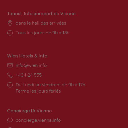
Tourist-Info aéroport de Vienne
Lieu:
dans le hall des arrivées
Horaires
Tous les jours de 9h à 18h
d'ouverture:
Wien Hotels & Info
E-
info@wien.info
mail:
Téléphone:
+43-1-24 555
Horaires
Du Lundi au Vendredi de 9h à 17h
d'ouverture:
Fermé les jours fériés
Concierge IA Vienne
Ort:
concierge.vienna.info