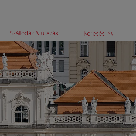
Szállodák & utazás
Keresés
KERESÉS
rképen