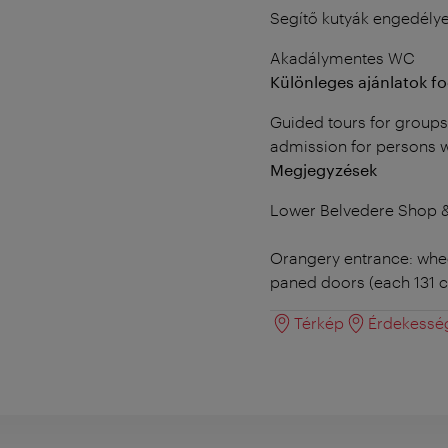
Segítő kutyák engedély
Akadálymentes WC
Különleges ajánlatok f
Guided tours for groups 
admission for persons w
Megjegyzések
Lower Belvedere Shop &
Orangery entrance: whee
paned doors (each 131 c
Térkép
Érdekessé