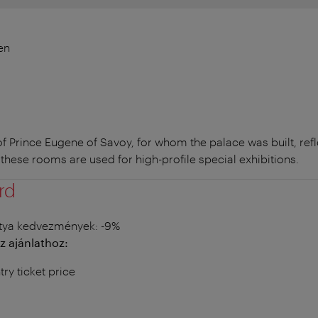
en
 Prince Eugene of Savoy, for whom the palace was built, refle
these rooms are used for high-profile special exhibitions.
rd
tya kedvezmények
: -9%
z ajánlathoz:
try ticket price