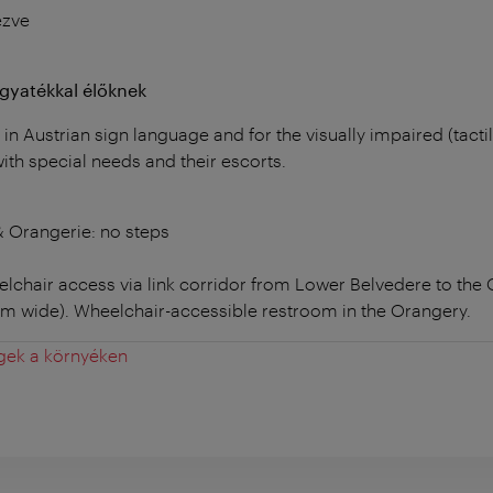
ezve
ogyatékkal élőknek
in Austrian sign language and for the visually impaired (tact
ith special needs and their escorts.
 Orangerie: no steps
lchair access via link corridor from Lower Belvedere to the O
m wide). Wheelchair-accessible restroom in the Orangery.
gek a környéken