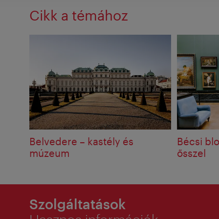
Cikk a témához
Belvedere – kastély és
Bécsi blo
múzeum
ősszel
Szolgáltatások