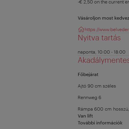
-€ 2,50 on the current e
Vásároljon most kedv
https://www.belveder
Nyitva tartás
naponta, 10:00 - 18:00
Akadálymente
Főbejárat
Ajtó 90 cm széles
Rennweg 6
Rámpa 600 cm hosszú
Van lift
További információk