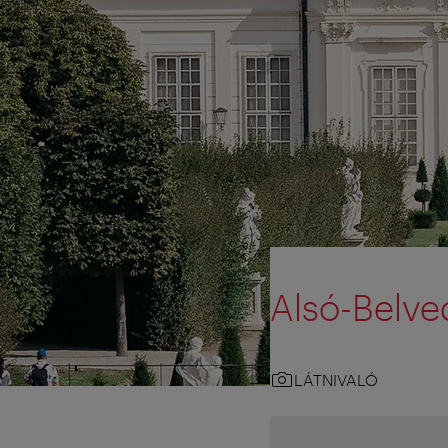
Alsó-Belve
LÁTNIVALÓ