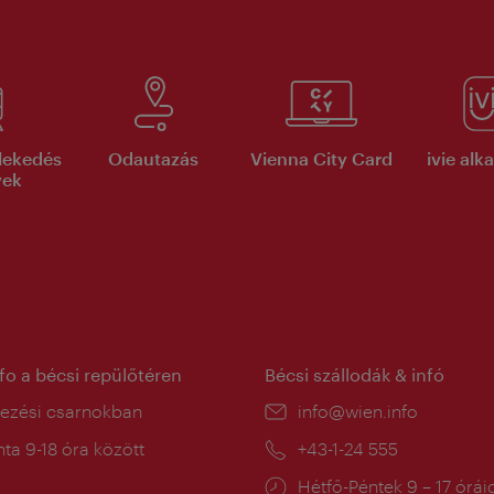
lekedés
Odautazás
Vienna City Card
ivie al
yek
nfo a bécsi repülőtéren
Bécsi szállodák & infó
ín:
kezési csarnokban
E-
info@wien.info
mail:
a
ta 9-18 óra között
Telefon:
+43-1-24 555
:
Nyitva
Hétfő-Péntek 9 – 17 órái