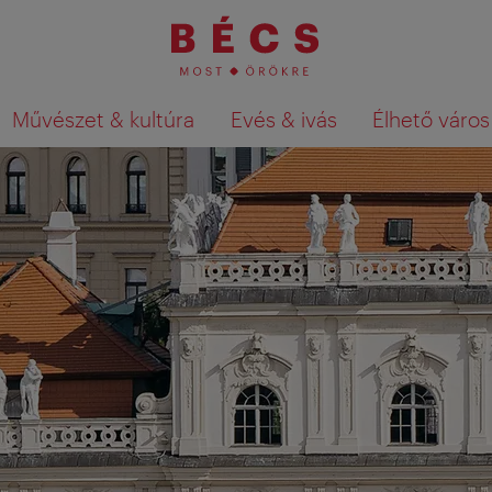
Művészet & kultúra
Evés & ivás
Élhető város
Keresési találatok megjelenítése a té