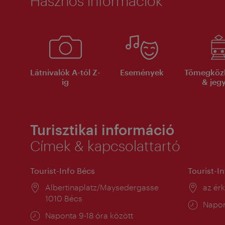
Hasznos információk
Látnivalók A-tól Z-
Események
Tömegköz
ig
& jeg
Turisztikai információ
Címek & kapcsolattartó
Tourist-Info Bécs
Tourist-I
Helyszín:
Albertinaplatz/Maysedergasse
Helysz
az ér
1010 Bécs
Nyitv
Napon
Nyitva
Naponta 9-18 óra között
tartás