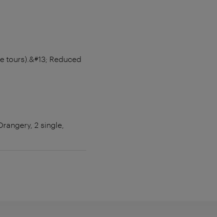
ile tours).&#13; Reduced
rangery, 2 single,