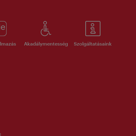
kalmazás
Akadálymentesség
Szolgáltatásaink
g