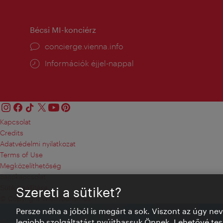
tartás:
Bécsi MI-konciérz
concierge.vienna.info
Információk éjjel-nappal
Kapcsolat
Credits
Adatvédelmi nyilatkozat
Terms of Use
Megközelíthetőség
Sajtókapcsolat
Sütik beállítása
Szereti a sütiket?
© Copyright WienTourismus
Persze néha a jóból is megárt a sok. Viszont az úgy ne
legjobb szolgáltatást nyújthassuk Önnek. Lehetővé tesz