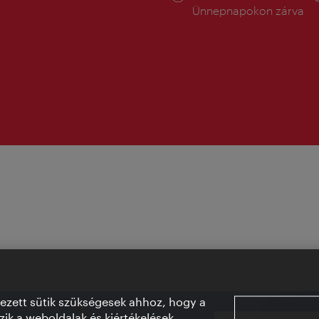
tartás:
Ünnepnapokon zárva
vezett sütik szükségesek ahhoz, hogy a
ik a weboldalak és kiértékelések