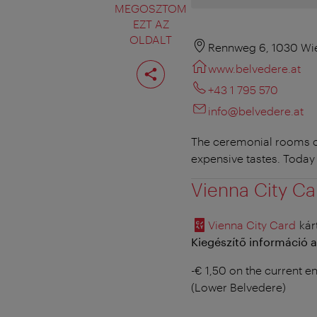
MEGOSZTOM
EZT AZ
OLDALT
Rennweg 6, 1030 Wi
Oldal
www.belvedere.at
megosztása
+43 1 795 570
info@belvedere.at
The ceremonial rooms of
expensive tastes. Today 
Vienna City Ca
Vienna City Card
kár
Kiegészítő információ a
-€ 1,50 on the current en
(Lower Belvedere)