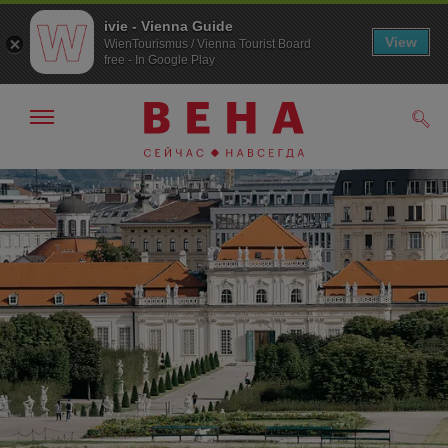
ivie - Vienna Guide
View
WienTourismus / Vienna Tourist Board
free - In Google Play
Показать/
Поис
скрыть
панель
навигации
К
К
навигации
содержанию