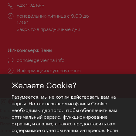
почта:
Телефон:
+43-1-24 555
Часы
понеде́льник-пя́тница с 9:00 до
работы:
17:00
Закрыто в праздничные дни
ИИ-консьерж Вены
concierge.vienna.info
Информация круглосуточно
Желаете Cookie?
Разумеется, мы не хотим действовать вам на
нервы. Но так называемые файлы Cookie
необходимы для того, чтобы обеспечить вам
Контакт
оптимальный сервис, функционирование
Credits
страниц и анализ, а также предоставить вам
Положение о конфиденциальности
содержимое с учетом ваших интересов. Если
Terms of Use