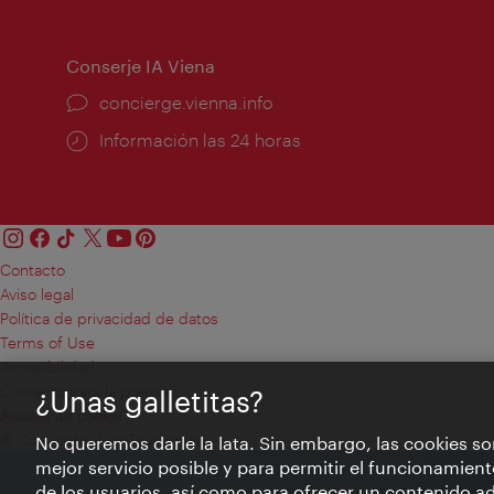
de
apert
apertura:
Conserje IA Viena
concierge.vienna.info
Información las 24 horas
Contacto
Aviso legal
Política de privacidad de datos
Terms of Use
Accesibilidad
Contacto para la prensa
¿Unas galletitas?
Ajustes de cookie
© Copyright WienTourismus
No queremos darle la lata. Sin embargo, las cookies so
mejor servicio posible y para permitir el funcionamient
de los usuarios, así como para ofrecer un contenido ad