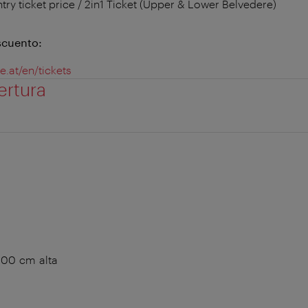
ntry ticket price / 2in1 Ticket (Upper & Lower Belvedere)
scuento:
e.at/en/tickets
ertura
00 cm alta