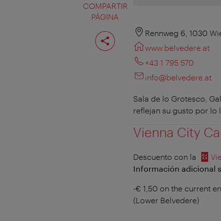
COMPARTIR
PÁGINA
Compartir
Rennweg 6, 1030 Wi
página
www.belvedere.at
+43 1 795 570
info@belvedere.at
Sala de lo Grotesco, Ga
reflejan su gusto por l
Vienna City Ca
Descuento con la
Vi
Información adicional s
-€ 1,50 on the current en
(Lower Belvedere)