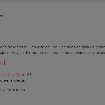
en
lería de Mármol, Gabinete de Oro. Las salas de gala del prí
o lujoso. Hoy en día, aquí se celebran impresionantes exposic
rd
enna City Card
: -9%
obre la oferta:
try ticket price