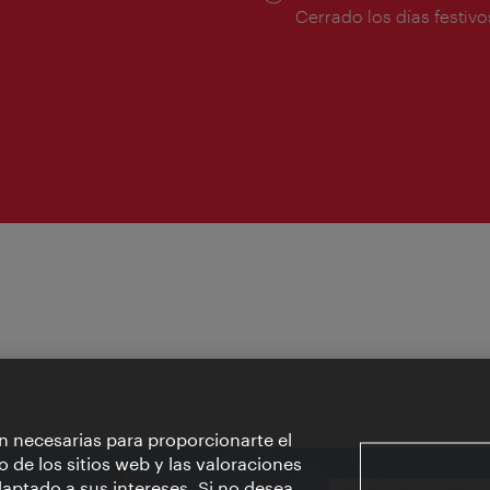
ura:
de
Cerrado los días festivo
apertura:
n necesarias para proporcionarte el
o de los sitios web y las valoraciones
aptado a sus intereses. Si no desea