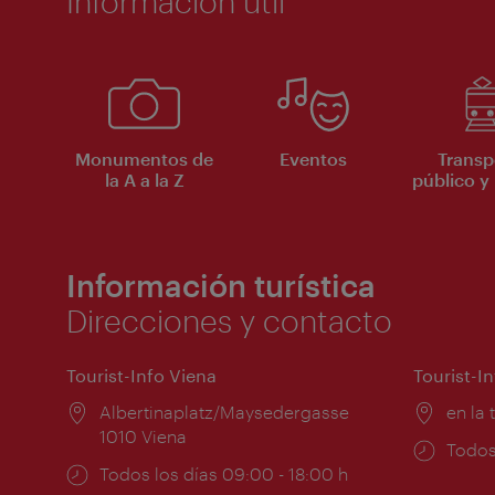
Información útil
Monumentos de
Eventos
Transp
la A a la Z
público y 
Información turística
Direcciones y contacto
Tourist-Info Viena
Tourist-I
Lugar:
Albertinaplatz/Maysedergasse
Lugar
en la 
1010 Viena
Horar
Todos
Horarios
Todos los días 09:00 - 18:00 h
de