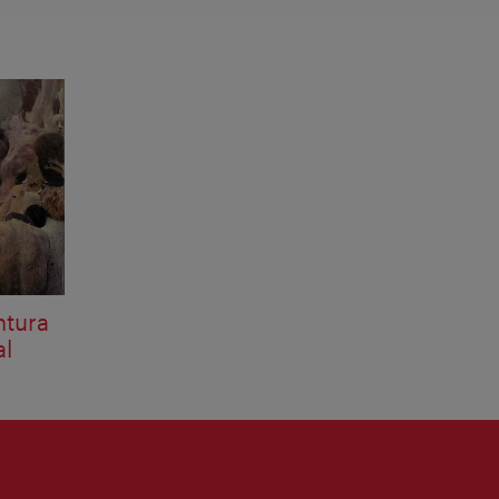
ntura
al