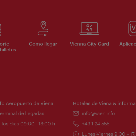
orte
Cómo llegar
Vienna City Card
Aplicac
billetes
nfo Aeropuerto de Viena
Hoteles de Viena & informa
:
terminal de llegadas
e-
info@wien.info
mail:
ios
 los días 09:00 - 18:00 h
Teléfono:
+43-1-24 555
Horarios
Lunes-Viernes 9:00 – 17