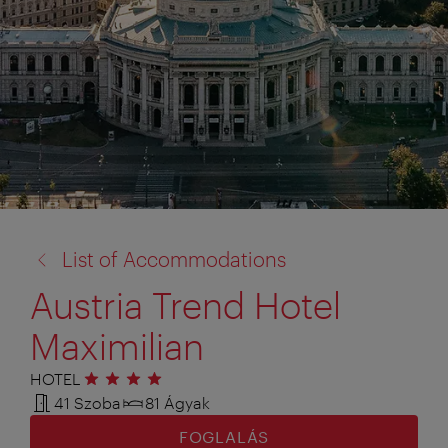
vissza
List of Accommodations
a:
Austria Trend Hotel
Maximilian
HOTEL
4 csillag
41 Szoba
81 Ágyak
FOGLALÁS