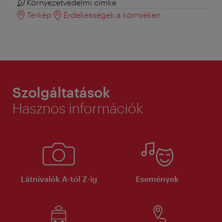
Környezetvédelmi címke
Térkép
Érdekességek a környéken
Szolgáltatások
Hasznos információk
Látnivalók A-tól Z-ig
Események