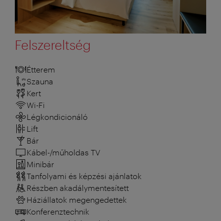
Felszereltség
Étterem
Szauna
Kert
Wi-Fi
Légkondicionáló
Lift
Bár
Kábel-/műholdas TV
Minibár
Tanfolyami és képzési ajánlatok
Részben akadálymentesített
Háziállatok megengedettek
Konferenztechnik