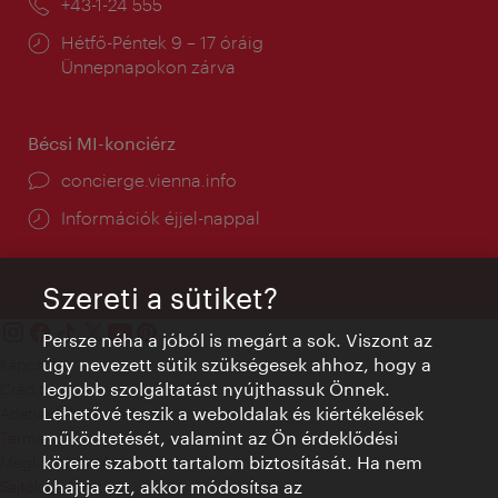
Telefon:
+43-1-24 555
Nyitva
Hétfő-Péntek 9 – 17 óráig
tartás:
Ünnepnapokon zárva
Bécsi MI-konciérz
concierge.vienna.info
Információk éjjel-nappal
Szereti a sütiket?
Persze néha a jóból is megárt a sok. Viszont az
úgy nevezett sütik szükségesek ahhoz, hogy a
Kapcsolat
legjobb szolgáltatást nyújthassuk Önnek.
Credits
Lehetővé teszik a weboldalak és kiértékelések
Adatvédelmi nyilatkozat
működtetését, valamint az Ön érdeklődési
Terms of Use
köreire szabott tartalom biztosítását. Ha nem
Megközelíthetőség
óhajtja ezt, akkor módosítsa az
Sajtókapcsolat