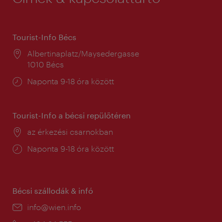
Tourist-Info Bécs
Helyszín:
Albertinaplatz/Maysedergasse
1010 Bécs
Nyitva
Naponta 9-18 óra között
tartás:
Tourist-Info a bécsi repülőtéren
Helyszín:
az érkezési csarnokban
Nyitva
Naponta 9-18 óra között
tartás:
Bécsi szállodák & infó
E-
info@wien.info
mail: