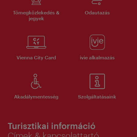
Tömegközlekedés &
Odautazás
jegyek
Vienna City Card
ivie alkalmazás
Akadálymentesség
Szolgáltatásaink
Turisztikai információ
Címek & kapcsolattartó