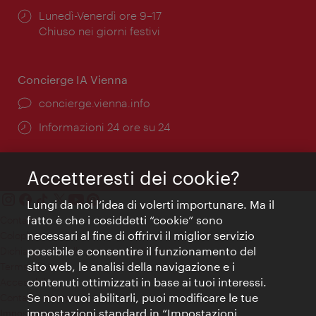
Orari
Lunedì-Venerdì ore 9–17
di
Chiuso nei giorni festivi
apertura:
Concierge IA Vienna
Ort:
concierge.vienna.info
Öffnungszeiten:
Informazioni 24 ore su 24
Accetteresti dei cookie?
Lungi da noi l’idea di volerti importunare. Ma il
fatto è che i cosiddetti “cookie” sono
Contatti
necessari al fine di offrirvi il miglior servizio
Colophon
possibile e consentire il funzionamento del
Dichiarazione sulla protezione dei dati
sito web, le analisi della navigazione e i
Terms of Use
contenuti ottimizzati in base ai tuoi interessi.
Accessibilità
Se non vuoi abilitarli, puoi modificare le tue
Contatto stampa
impostazioni standard in “Impostazioni
Impostazioni cookie