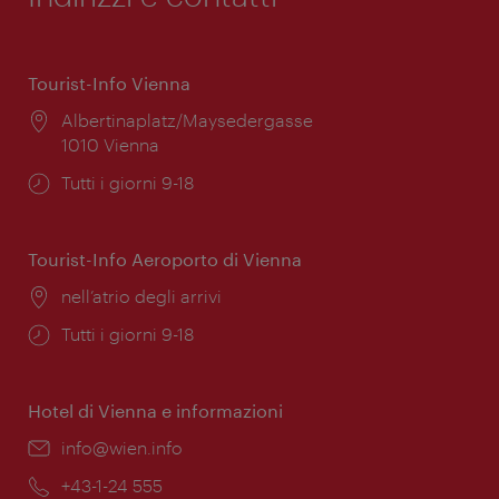
Tourist-Info Vienna
Posizione:
Albertinaplatz/Maysedergasse
1010 Vienna
Orari
Tutti i giorni 9-18
di
apertura:
Tourist-Info Aeroporto di Vienna
Posizione:
nell’atrio degli arrivi
Orari
Tutti i giorni 9-18
di
apertura:
Hotel di Vienna e informazioni
Email:
info@wien.info
Telefono:
+43-1-24 555