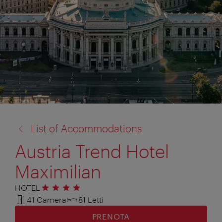
torna
List of Accommodations
a:
Austria Trend Hotel
Maximilian
HOTEL
4 stelle
41 Camera
81 Letti
PRENOTA