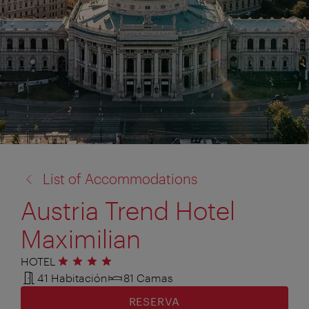
volver
List of Accommodations
a:
Austria Trend Hotel
Maximilian
HOTEL
4 estrellas
41 Habitación
81 Camas
RESERVA