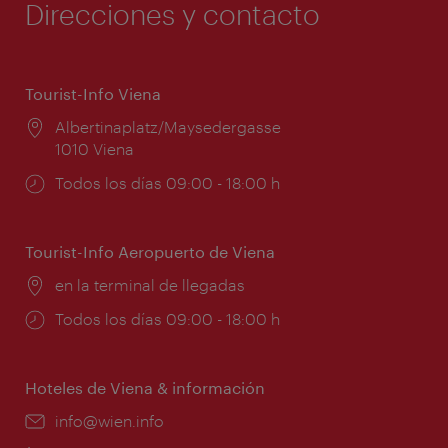
Direcciones y contacto
Tourist-Info Viena
Lugar:
Albertinaplatz/Maysedergasse
1010 Viena
Horarios
Todos los días 09:00 - 18:00 h
de
apertura:
Tourist-Info Aeropuerto de Viena
Lugar:
en la terminal de llegadas
Horarios
Todos los días 09:00 - 18:00 h
de
apertura:
Hoteles de Viena & información
e-
info@wien.info
mail: