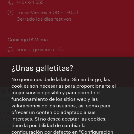
Teléfono:
+43-1-24 555
Horarios
Lunes-Viernes 9:00 – 17:00 h
de
Cerrado los días festivos
apertura:
Conserje IA Viena
concierge.vienna.info
Información las 24 horas
¿Unas galletitas?
No queremos darle la lata. Sin embargo, las
cookies son necesarias para proporcionarte el
mejor servicio posible y para permitir el
funcionamiento de los sitios web y las
Contacto
valoraciones de los usuarios, así como para
Aviso legal
ofrecer un contenido adaptado a sus
Política de privacidad de datos
intereses. Si no desea aceptar las cookies,
Terms of Use
tiene la posibilidad de cambiar la
Accesibilidad
configuración por defecto en "Configuración
Contacto para la prensa