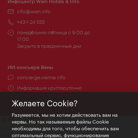
Инфоцентр Wien Hotels & Info
Эл.
info@wien.info
почта:
Телефон:
+43-1-24 555
Часы
понеде́льник-пя́тница с 9:00 до
работы:
17:00
Закрыто в праздничные дни
ИИ-консьерж Вены
concierge.vienna.info
Информация круглосуточно
Желаете Cookie?
Разумеется, мы не хотим действовать вам на
нервы. Но так называемые файлы Cookie
необходимы для того, чтобы обеспечить вам
Контакт
оптимальный сервис, функционирование
Credits