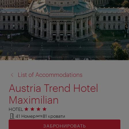
назад
List of Accommodations
к:
Austria Trend Hotel
Maximilian
HOTEL
4 звезды
41 Номер
81 кровати
ЗАБРОНИРОВАТЬ