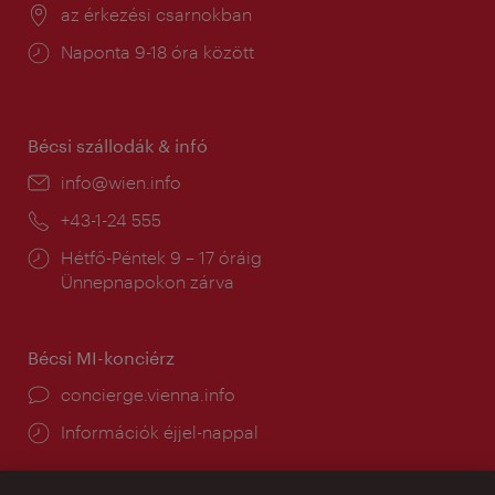
Helyszín:
az érkezési csarnokban
Nyitva
Naponta 9-18 óra között
tartás:
Bécsi szállodák & infó
E-
info@wien.info
mail:
Telefon:
+43-1-24 555
Nyitva
Hétfő-Péntek 9 – 17 óráig
tartás:
Ünnepnapokon zárva
Bécsi MI-konciérz
concierge.vienna.info
Információk éjjel-nappal