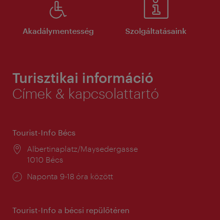
Akadálymentesség
Szolgáltatásaink
Turisztikai információ
Címek & kapcsolattartó
Tourist-Info Bécs
Helyszín:
Albertinaplatz/Maysedergasse
1010 Bécs
Nyitva
Naponta 9-18 óra között
tartás:
Tourist-Info a bécsi repülőtéren