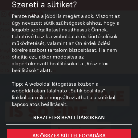
Szereti a sütiket?
Persze néha a jóból is megárt a sok. Viszont az
úgy nevezett sütik szükségesek ahhoz, hogy a
Kapcsolat
legjobb szolgáltatást nyújthassuk Önnek.
Credits
Lehetővé teszik a weboldalak és kiértékelések
Adatvédelmi nyilatkozat
működtetését, valamint az Ön érdeklődési
Terms of Use
köreire szabott tartalom biztosítását. Ha nem
Megközelíthetőség
óhajtja ezt, akkor módosítsa az
Sajtókapcsolat
alapértelmezett beállításokat a „Részletes
Sütik beállítása
beállítások“ alatt.
© Copyright WienTourismus
Tipp: A weboldal látogatása közben a
weboldal alján található „Sütik beállítás”
linkkel bármikor megváltoztathatja a sütikkel
kapcsolatos beállításait.
RESZLETES BEÁLLÍTÁSOKBAN
AS ÖSSZES SÜTI ELFOGADÁSA