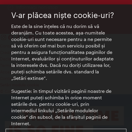
Informații non-stop
V-ar plăcea nişte cookie-uri?
Este de la sine înţeles că nu dorim să vă
deranjăm. Cu toate acestea, aşa-numitele
cookie-uri sunt necesare pentru a ne permite
să vă oferim cel mai bun serviciu posibil şi
Contact
pentru a asigura funcţionalitatea paginilor de
Credits
Internet, evaluărilor şi conţinuturilor adaptate
Declaraţie privind protecţia datelor
la interesele dvs. Dacă nu doriţi utilizarea lor,
Terms of Use
puteţi schimba setările dvs. standard la
Accesibilitate
„Setări extinse“.
Contact presa
Setări module cookie
Sugestie: în timpul vizitării paginii noastre de
© Copyright Wien Tourismus
Internet puteţi schimba în orice moment
setările dvs. pentru cookie-uri, prin
intermediul linkului „Setările modulelor
cookie“ din subsol, de la sfârşitul paginii de
Internet.