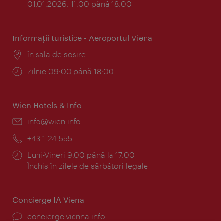
01.01.2026: 11:00 până 18:00
Informaţii turistice - Aeroportul Viena
Locul:
în sala de sosire
Program:
Zilnic 09:00 până 18:00
Wien Hotels & Info
E-
info@wien.info
mail:
Telefon:
+43-1-24 555
Program:
Luni-Vineri 9:00 până la 17:00
Închis în zilele de sărbători legale
Concierge IA Viena
concierge.vienna.info