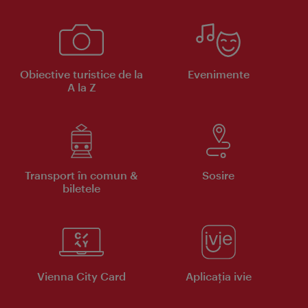
Obiective turistice de la
Evenimente
A la Z
Transport în comun &
Sosire
biletele
Vienna City Card
Aplicaţia ivie