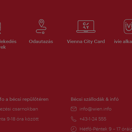
lekedés
Odautazás
Vienna City Card
ivie al
yek
nfo a bécsi repülőtéren
Bécsi szállodák & infó
ín:
kezési csarnokban
E-
info@wien.info
mail:
a
ta 9-18 óra között
Telefon:
+43-1-24 555
:
Nyitva
Hétfő-Péntek 9 – 17 órái