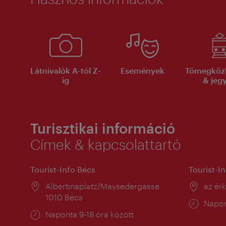
Látnivalók A-tól Z-
Események
Tömegköz
ig
& jeg
Turisztikai információ
Címek & kapcsolattartó
Tourist-Info Bécs
Tourist-I
Helyszín:
Albertinaplatz/Maysedergasse
Helysz
az ér
1010 Bécs
Nyitv
Napon
Nyitva
Naponta 9-18 óra között
tartás
tartás: