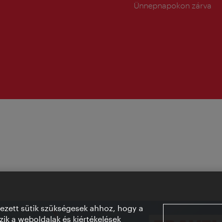
tartás:
Ünnepnapokon zárva
vezett sütik szükségesek ahhoz, hogy a
ik a weboldalak és kiértékelések