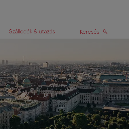
Szállodák & utazás
Keresés
KERESÉS
rképen