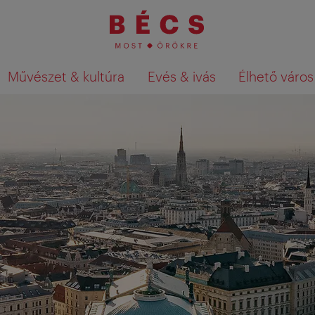
Művészet & kultúra
Evés & ivás
Élhető város
Keresési találatok megjelenítése a té