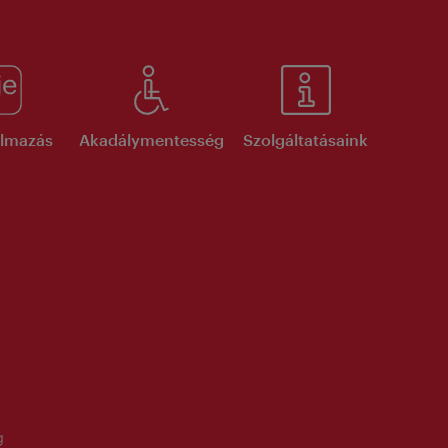
kalmazás
Akadálymentesség
Szolgáltatásaink
g