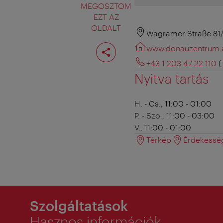
MEGOSZTOM
EZT AZ
OLDALT
Wagramer Straße 81/
Oldal
www.donauzentrum.
megosztása
+43 1 203 47 22 110
(
Nyitva tartás
H. - Cs., 11:00 - 01:00
P. - Szo., 11:00 - 03:00
V., 11:00 - 01:00
Térkép
Érdekessé
Szolgáltatások
Hasznos információk