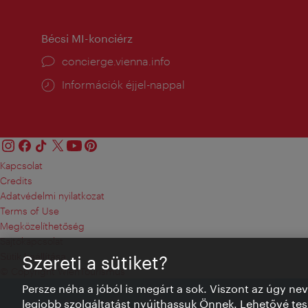
Bécsi MI-konciérz
concierge.vienna.info
Információk éjjel-nappal
Kapcsolat
Credits
Adatvédelmi nyilatkozat
Terms of Use
Megközelíthetőség
Sajtókapcsolat
Sütik beállítása
Szereti a sütiket?
© Copyright WienTourismus
Persze néha a jóból is megárt a sok. Viszont az úgy ne
legjobb szolgáltatást nyújthassuk Önnek. Lehetővé tesz