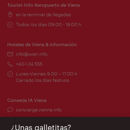
Tourist-Info Aeropuerto de Viena
Lugar:
en la terminal de llegadas
Horarios
Todos los días 09:00 - 18:00 h
de
apertura:
Hoteles de Viena & información
e-
info@wien.info
mail:
Teléfono:
+43-1-24 555
Horarios
Lunes-Viernes 9:00 – 17:00 h
de
Cerrado los días festivos
apertura:
Conserje IA Viena
concierge.vienna.info
Información las 24 horas
¿Unas galletitas?