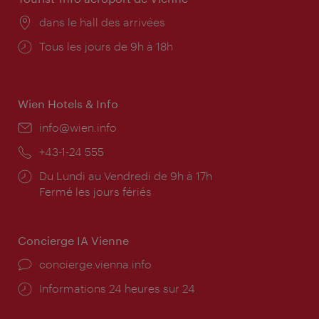
Lieu:
dans le hall des arrivées
Horaires
Tous les jours de 9h à 18h
d'ouverture:
Wien Hotels & Info
E-
info@wien.info
mail:
Téléphone:
+43-1-24 555
Horaires
Du Lundi au Vendredi de 9h à 17h
d'ouverture:
Fermé les jours fériés
Concierge IA Vienne
Ort:
concierge.vienna.info
Öffnungszeiten:
Informations 24 heures sur 24