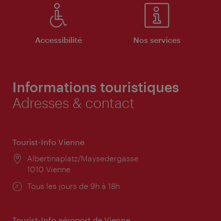
Accessibilité
Nos services
Informations touristiques
Adresses & contact
Tourist-Info Vienne
Lieu:
Albertinaplatz/Maysedergasse
1010 Vienne
Horaires
Tous les jours de 9h à 18h
d'ouverture:
Tourist-Info aéroport de Vienne